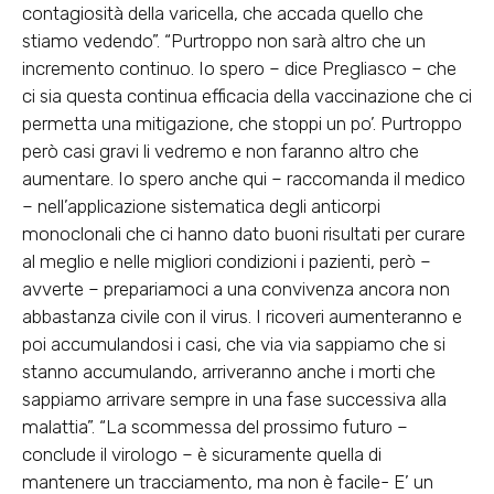
contagiosità della varicella, che accada quello che
stiamo vedendo”. “Purtroppo non sarà altro che un
incremento continuo. Io spero – dice Pregliasco – che
ci sia questa continua efficacia della vaccinazione che ci
permetta una mitigazione, che stoppi un po’. Purtroppo
però casi gravi li vedremo e non faranno altro che
aumentare. Io spero anche qui – raccomanda il medico
– nell’applicazione sistematica degli anticorpi
monoclonali che ci hanno dato buoni risultati per curare
al meglio e nelle migliori condizioni i pazienti, però –
avverte – prepariamoci a una convivenza ancora non
abbastanza civile con il virus. I ricoveri aumenteranno e
poi accumulandosi i casi, che via via sappiamo che si
stanno accumulando, arriveranno anche i morti che
sappiamo arrivare sempre in una fase successiva alla
malattia”. “La scommessa del prossimo futuro –
conclude il virologo – è sicuramente quella di
mantenere un tracciamento, ma non è facile- E’ un