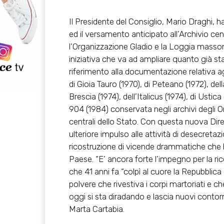
Il Presidente del Consiglio, Mario Draghi, h
ed il versamento anticipato all’Archivio c
l’Organizzazione Gladio e la Loggia massoni
iniziativa che va ad ampliare quanto già st
riferimento alla documentazione relativa ag
di Gioia Tauro (1970), di Peteano (1972), del
Brescia (1974), dell’Italicus (1974), di Usti
904 (1984) conservata negli archivi degli O
centrali dello Stato. Con questa nuova Dire
ulteriore impulso alle attività di desecretazion
ricostruzione di vicende drammatiche che h
Paese. “E’ ancora forte l’impegno per la ric
che 41 anni fa “colpì al cuore la Repubblica
polvere che rivestiva i corpi martoriati e c
oggi si sta diradando e lascia nuovi contorni 
Marta Cartabia.