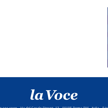
 soc coop - Via del Casale Strozzi, 13 - 00195 Roma RM - Italia - P.