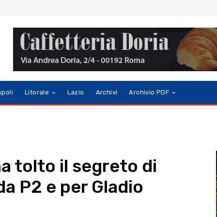
spoli
Litorale
Lazio
Archivi
Archivio PDF
a tolto il segreto di
da P2 e per Gladio