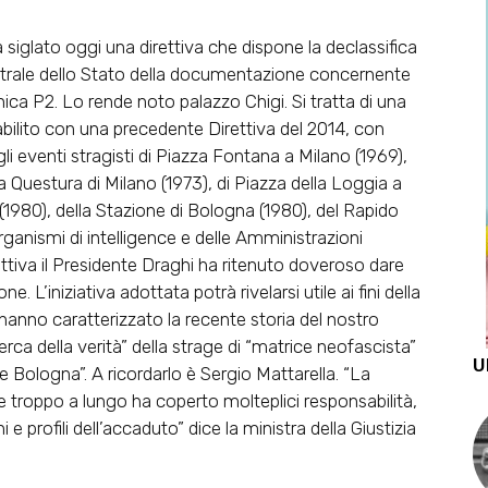
a siglato oggi una direttiva che dispone la declassifica
entrale dello Stato della documentazione concernente
ca P2. Lo rende noto palazzo Chigi. Si tratta di una
abilito con una precedente Direttiva del 2014, con
li eventi stragisti di Piazza Fontana a Milano (1969),
la Questura di Milano (1973), di Piazza della Loggia a
ca (1980), della Stazione di Bologna (1980), del Rapido
rganismi di intelligence e delle Amministrazioni
ttiva il Presidente Draghi ha ritenuto doveroso dare
e. L’iniziativa adottata potrà rivelarsi utile ai fini della
anno caratterizzato la recente storia del nostro
erca della verità” della strage di “matrice neofascista”
U
 e Bologna”. A ricordarlo è Sergio Mattarella. “La
he troppo a lungo ha coperto molteplici responsabilità,
e profili dell’accaduto” dice la ministra della Giustizia