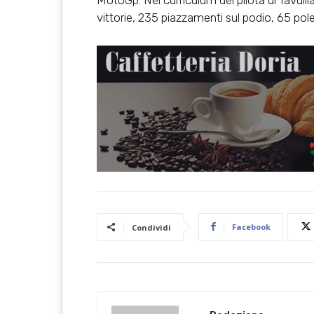
MotoGp. Nel curriculum del pilota di Tavul
vittorie, 235 piazzamenti sul podio, 65 pole 
Facebook
Condividi