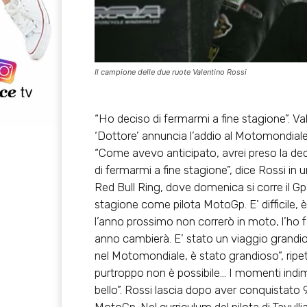
Il campione delle due ruote Valentino Rossi
“Ho deciso di fermarmi a fine stagione”. Valen
‘Dottore’ annuncia l’addio al Motomondiale e 
“Come avevo anticipato, avrei preso la dec
di fermarmi a fine stagione”, dice Rossi i
Red Bull Ring, dove domenica si corre il Gp 
stagione come pilota MotoGp. E’ difficile, 
l’anno prossimo non correrò in moto, l’ho f
anno cambierà. E’ stato un viaggio grandi
nel Motomondiale, è stato grandioso”, ripet
purtroppo non è possibile… I momenti indi
bello”. Rossi lascia dopo aver conquistato 9 