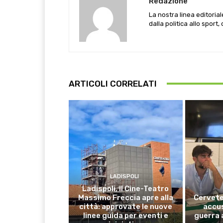
Redazione
La nostra linea editoria
dalla politica allo sport,
ARTICOLI CORRELATI
LADISPOLI
Ladispoli, il Cine-Teatro
Massimo Freccia apre alla
Cervete
città: approvate le nuove
accus
linee guida per eventi e
guerra 