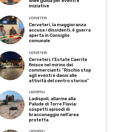
linee guida per eventi e
iniziative
CERVETERI
Cerveteri, la maggioranza
accusa i dissidenti, è guerra
aperta in Consiglio
comunale
CERVETERI
Cerveteri, l’Estate Caerite
finisce nel mirino dei
commercianti: “Rischio stop
agli eventi e danni alle
attività del centro storico”
LADISPOLI
Ladispoli, allarme alla
Palude di Torre Flavia:
sospetti episodi di
bracconaggio nell’area
protetta
LADISPOLI