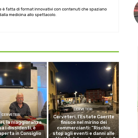
le è fatta di format innovativi con contenuti che spaziano
 dalla medicina allo spettacolo.
CERVETERI
CERVETERI
Cerveteri, l’Estate Caerite
ri, la maggioranza
finisce nel mirino dei
a i dissidenti, è
commercianti: “Rischio
aperta in Consiglio
stop agli eventi e danni alle