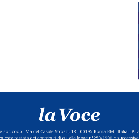
 soc coop - Via del Casale Strozzi, 13 - 00195 Roma RM - Italia - P.
questa testata dei contributi di cui alla legge n°250/1990 e successive