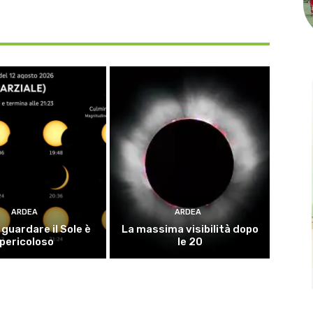
ARDEA
ARDEA
guardare il Sole è
La massima visibilità dopo
pericoloso
le 20