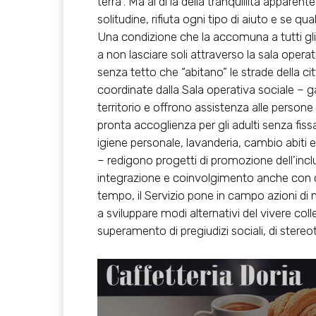
terra”. Ma al di là della tranquillità apparen
solitudine, rifiuta ogni tipo di aiuto e se qu
Una condizione che la accomuna a tutti gli ‘
a non lasciare soli attraverso la sala opera
senza tetto che “abitano” le strade della cit
coordinate dalla Sala operativa sociale 
territorio e offrono assistenza alle person
pronta accoglienza per gli adulti senza fiss
igiene personale, lavanderia, cambio abiti 
– redigono progetti di promozione dell’inclus
integrazione e coinvolgimento anche con co
tempo, il Servizio pone in campo azioni di me
a sviluppare modi alternativi del vivere colle
superamento di pregiudizi sociali, di stereoti