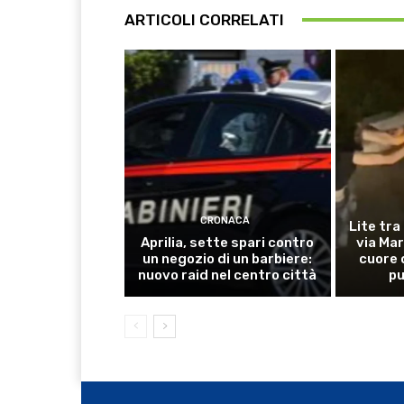
ARTICOLI CORRELATI
CRONACA
Lite tra
Aprilia, sette spari contro
via Mar
un negozio di un barbiere:
cuore 
nuovo raid nel centro città
pu