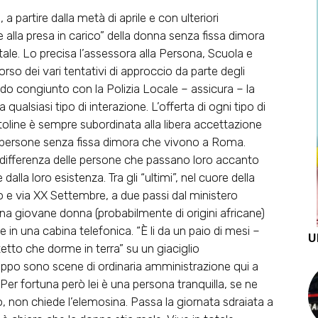
 partire dalla metà di aprile e con ulteriori
 e alla presa in carico” della donna senza fissa dimora
tale. Lo precisa l’assessora alla Persona, Scuola e
o dei vari tentativi di approccio da parte degli
odo congiunto con la Polizia Locale – assicura – la
ualsiasi tipo di interazione. L’offerta di ogni tipo di
itoline è sempre subordinata alla libera accettazione
le persone senza fissa dimora che vivono a Roma.
’indifferenza delle persone che passano loro accanto
dalla loro esistenza. Tra gli “ultimi”, nel cuore della
to e via XX Settembre, a due passi dal ministero
una giovane donna (probabilmente di origini africane)
ive in una cabina telefonica. “È li da un paio di mesi –
U
to che dorme in terra” su un giaciglio
oppo sono scene di ordinaria amministrazione qui a
. Per fortuna però lei è una persona tranquilla, se ne
o, non chiede l’elemosina. Passa la giornata sdraiata a