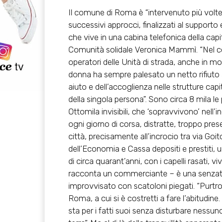
Il comune di Roma è “intervenuto più volte, a
successivi approcci, finalizzati al supporto
che vive in una cabina telefonica della capi
Comunità solidale Veronica Mammì. “Nel cors
operatori delle Unità di strada, anche in m
donna ha sempre palesato un netto rifiuto a q
aiuto e dell’accoglienza nelle strutture cap
della singola persona”. Sono circa 8 mila 
Ottomila invisibili, che ‘sopravvivono’ nell
ogni giorno di corsa, distratte, troppo prese 
città, precisamente all’incrocio tra via Goi
dell’Economia e Cassa depositi e prestiti, 
di circa quarant’anni, con i capelli rasati, v
racconta un commerciante – è una senzatet
improvvisato con scatoloni piegati. “Purtr
Roma, a cui si è costretti a fare l’abitudine
sta per i fatti suoi senza disturbare nessun