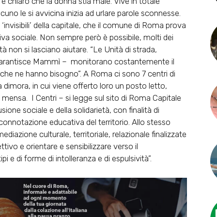
te è chiaro che la donna stia male. Vive in totale
alcuno le si avvicina inizia ad urlare parole sconnesse.
invisibili’ della capitale, che il comune di Roma prova
tiva sociale. Non sempre però è possibile, molti dei
tà non si lasciano aiutare. “Le Unità di strada,
– garantisce Mammì – monitorano costantemente il
e che ne hanno bisogno”. A Roma ci sono 7 centri di
a dimora, in cui viene offerto loro un posto letto,
e mensa. I Centri – si legge sul sito di Roma Capitale
ione sociale e della solidarietà, con finalità di
nnotazione educativa del territorio. Allo stesso
diazione culturale, territoriale, relazionale finalizzate
ttivo e orientare e sensibilizzare verso il
pi e di forme di intolleranza e di espulsività”.