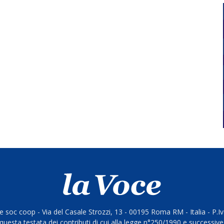
 soc coop - Via del Casale Strozzi, 13 - 00195 Roma RM - Italia - P.
questa testata dei contributi di cui alla legge n°250/1990 e successive