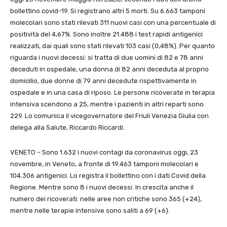
bollettino covid-19. Si registrano altri 5 morti. Su 6.663 tamponi
molecolari sono stati rilevati 311 nuovi casi con una percentuale di
positività del 4,67%. Sono inoltre 21.488 i test rapidi antigenici
realizzati, dai quali sono stati rilevati 103 casi (0,48%). Per quanto
riguarda i nuovi decessi: si tratta di due uomini di 82 e 78 anni
deceduti in ospedale, una donna di 82 anni deceduta al proprio
domicilio, due donne di 79 anni decedute rispettivamente in
ospedale e in una casa di riposo. Le persone ricoverate in terapia
intensiva scendono a 25, mentre i pazienti in altri reparti sono
229. Lo comunica il vicegovernatore del Friuli Venezia Giulia con
delega alla Salute, Riccardo Riccardi.
VENETO – Sono 1.632 i nuovi contagi da coronavirus oggi, 23
novembre, in Veneto, a fronte di 19.463 tamponi molecolari e
104.306 antigenici. Lo registra il bollettino con i dati Covid della
Regione. Mentre sono 8 i nuovi decessi. In crescita anche il
numero dei ricoverati: nelle aree non critiche sono 365 (+24),
mentre nelle terapie intensive sono saliti a 69 (+6).