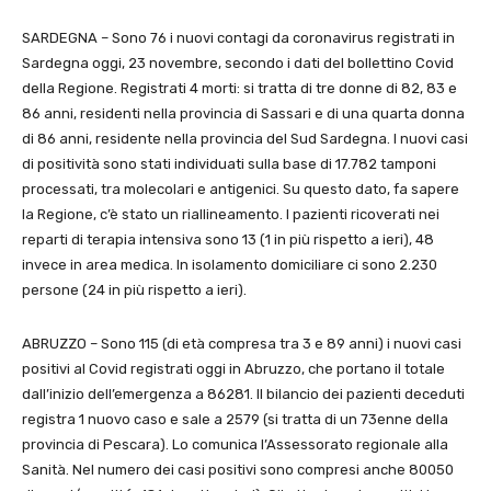
SARDEGNA – Sono 76 i nuovi contagi da coronavirus registrati in
Sardegna oggi, 23 novembre, secondo i dati del bollettino Covid
della Regione. Registrati 4 morti: si tratta di tre donne di 82, 83 e
86 anni, residenti nella provincia di Sassari e di una quarta donna
di 86 anni, residente nella provincia del Sud Sardegna. I nuovi casi
di positività sono stati individuati sulla base di 17.782 tamponi
processati, tra molecolari e antigenici. Su questo dato, fa sapere
la Regione, c’è stato un riallineamento. I pazienti ricoverati nei
reparti di terapia intensiva sono 13 (1 in più rispetto a ieri), 48
invece in area medica. In isolamento domiciliare ci sono 2.230
persone (24 in più rispetto a ieri).
ABRUZZO – Sono 115 (di età compresa tra 3 e 89 anni) i nuovi casi
positivi al Covid registrati oggi in Abruzzo, che portano il totale
dall’inizio dell’emergenza a 86281. Il bilancio dei pazienti deceduti
registra 1 nuovo caso e sale a 2579 (si tratta di un 73enne della
provincia di Pescara). Lo comunica l’Assessorato regionale alla
Sanità. Nel numero dei casi positivi sono compresi anche 80050