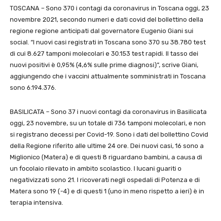
TOSCANA – Sono 370 i contagi da coronavirus in Toscana oggi, 23
novembre 2021, secondo numeri e dati covid del bollettino della
regione regione anticipati dal governatore Eugenio Giani sui
social. “I nuovi casi registrati in Toscana sono 370 su 38.780 test
di cui 8.627 tamponi molecolari e 30.153 test rapidi. Il tasso dei
nuovi positivi è 0,95% (4,6% sulle prime diagnosi)”, scrive Giani,
aggiungendo che i vaccini attualmente somministrati in Toscana
sono 6.194.376.
BASILICATA – Sono 37 i nuovi contagi da coronavirus in Basilicata
oggi, 23 novembre, su un totale di 736 tamponi molecolari, e non
si registrano decessi per Covid-19. Sono i dati del bollettino Covid
della Regione riferito alle ultime 24 ore. Dei nuovi casi, 16 sono a
Miglionico (Matera) e di questi 8 riguardano bambini, a causa di
un focolaio rilevato in ambito scolastico. I lucani guariti o
negativizzati sono 21. I ricoverati negli ospedali di Potenza e di
Matera sono 19 (-4) e di questi 1 (uno in meno rispetto a ieri) è in
terapia intensiva.