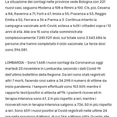
La situazione dei contagi nelle province vede Bologna con 221
nuovi casi, seguono Modena a 108 e Rimini a 100. C’è, poi, Cesena
a 84, Ravenna a 71, Forlì a 67, Imola a 55, Piacenza a 53, Reggio
Emilia a 52, Ferrara a 36 e Parma a 3. Continua intanto la
campagna vaccinale anti-Covid, estesa a tutti i cittadini sopra i 12
anni di età. Alle ore 15 sono state somministrate
complessivamente 7.245.929 dosi; sul totale sono 3.543.686 le
persone che hanno completato il ciclo vaccinale. Le terze dosi
sono 396.581.
LOMBARDIA – Sono 1.668 i nuovi contagi da Coronavirus oggi
martedì 23 novembre in Lombardia, secondo i dati Covid-19
dell’ultimo bollettino della Regione. Da ieri sono stati registrati
altri 7 morti, facendo così salire a 34.298 il numero di vittime da
inizio pandemia. I tamponi effettuati sono 153.509, mentre il
rapporto test/positivi si attesta all’1%. I pazienti ricoverati in
terapia intensiva sono 67, 2 in più rispetto a ieri, mentre i
ricoverati non in terapia intensiva salgono a 736, 50 in più rispetto
a ieri. Sono 659 i nuovi positivi al Covid registrati nelle ultime 24
ore nella provincia di Milano, di cui 266 a Milano città. Quanto alle