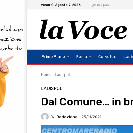
Sign in / Join
venerdì, Agosto 7, 2026
Primo Piano
Roma
Cerveteri
Ladi
Home
Ladispoli
LADISPOLI
Dal Comune… in b
Da
Redazione
23/11/2021