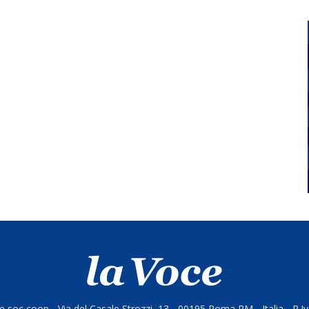
 soc coop - Via del Casale Strozzi, 13 - 00195 Roma RM - Italia - P.