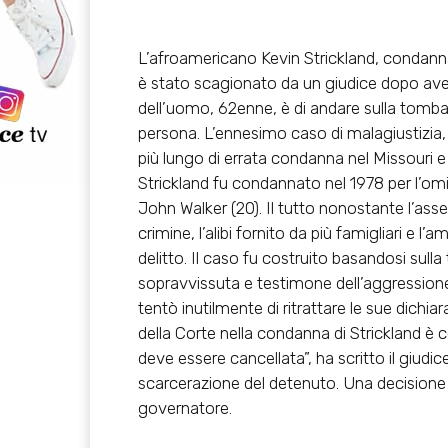
L’afroamericano Kevin Strickland, condannat
è stato scagionato da un giudice dopo aver 
dell’uomo, 62enne, è di andare sulla tomba
persona. L’ennesimo caso di malagiustizia, 
più lungo di errata condanna nel Missouri e di
Strickland fu condannato nel 1978 per l’omic
John Walker (20). Il tutto nonostante l’asse
crimine, l’alibi fornito da più famigliari e l’a
delitto. Il caso fu costruito basandosi sull
sopravvissuta e testimone dell’aggressione, 
tentò inutilmente di ritrattare le sue dichia
della Corte nella condanna di Strickland è
deve essere cancellata”, ha scritto il giu
scarcerazione del detenuto. Una decisione cr
governatore.