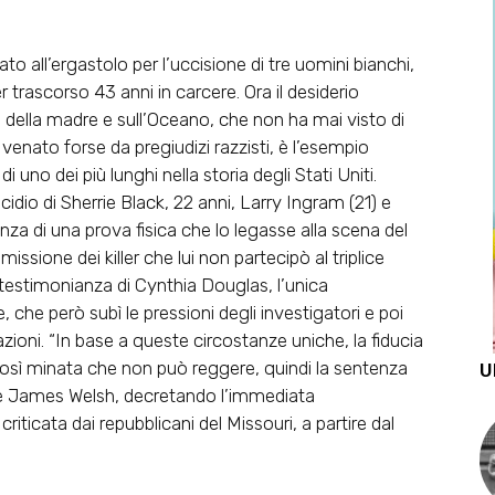
o all’ergastolo per l’uccisione di tre uomini bianchi,
trascorso 43 anni in carcere. Ora il desiderio
 della madre e sull’Oceano, che non ha mai visto di
venato forse da pregiudizi razzisti, è l’esempio
 uno dei più lunghi nella storia degli Stati Uniti.
idio di Sherrie Black, 22 anni, Larry Ingram (21) e
nza di una prova fisica che lo legasse alla scena del
mmissione dei killer che lui non partecipò al triplice
a testimonianza di Cynthia Douglas, l’unica
che però subì le pressioni degli investigatori e poi
razioni. “In base a queste circostanze uniche, la fiducia
 così minata che non può reggere, quindi la sentenza
U
dice James Welsh, decretando l’immediata
iticata dai repubblicani del Missouri, a partire dal