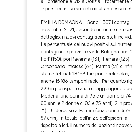
a Pordenone e 312 a Gorizia. I totalmente g
le persone in isolamento risultano essere 6
EMILIA ROMAGNA – Sono 1.307 i contagi d
novembre 2021, secondo numeri e dati covid 
dettaglio, i nuovi contagi sono stati indivi
La percentuale dei nuovi positivi sul numero
contagi nelle province vede Bologna con 18
Forlì (150); poi Ravenna (131), Ferrara (123),
Circondario Imolese (64), Parma (61) e inf
stati effettuati 18.153 tamponi molecolari,
anche 16.186 tamponi rapidi. Per quanto r
298 in più rispetto a ieri e raggiungono quot
Modena (una donna di 95 e un uomo di 74 an
80 anni e 2 donne di 86 e 75 anni), 2 in pr
71). Un decesso a Ferrara (una donna di 79 
87 anni). In totale, dall’inizio dell’epidemia,
rispetto a ieri, il numero dei pazienti ricovera