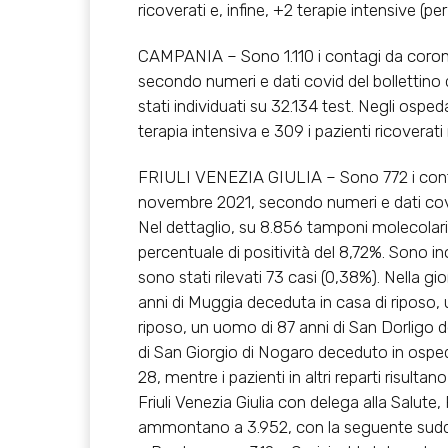
ricoverati e, infine, +2 terapie intensive (per
CAMPANIA – Sono 1.110 i contagi da coron
secondo numeri e dati covid del bollettino de
stati individuati su 32.134 test. Negli ospeda
terapia intensiva e 309 i pazienti ricoverati
FRIULI VENEZIA GIULIA – Sono 772 i contagi
novembre 2021, secondo numeri e dati covid d
Nel dettaglio, su 8.856 tamponi molecolari 
percentuale di positività del 8,72%. Sono inolt
sono stati rilevati 73 casi (0,38%). Nella g
anni di Muggia deceduta in casa di riposo, 
riposo, un uomo di 87 anni di San Dorligo 
di San Giorgio di Nogaro deceduto in osped
28, mentre i pazienti in altri reparti risul
Friuli Venezia Giulia con delega alla Salut
ammontano a 3.952, con la seguente suddivi