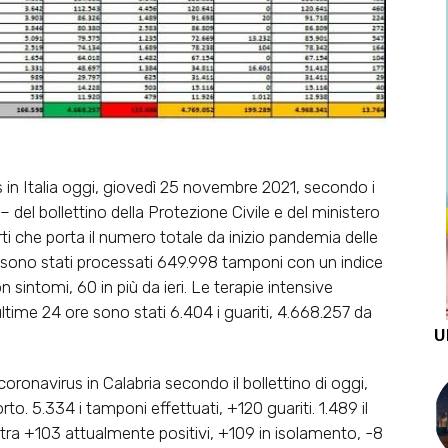
 in Italia oggi, giovedì 25 novembre 2021, secondo i
– del bollettino della Protezione Civile e del ministero
morti che porta il numero totale da inizio pandemia delle
i sono stati processati 649.998 tamponi con un indice
n sintomi, 60 in più da ieri. Le terapie intensive
ultime 24 ore sono stati 6.404 i guariti, 4.668.257 da
U
onavirus in Calabria secondo il bollettino di oggi,
to. 5.334 i tamponi effettuati, +120 guariti. 1.489 il
egistra +103 attualmente positivi, +109 in isolamento, -8