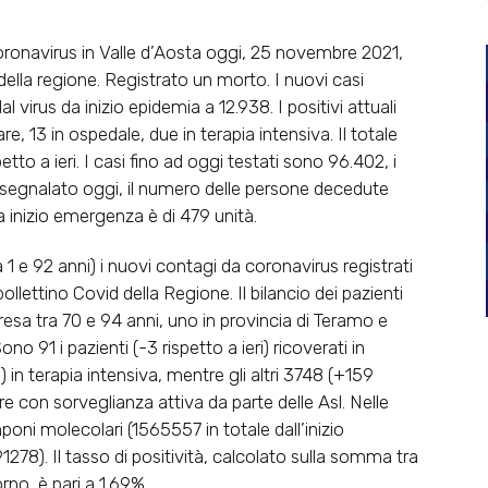
onavirus in Valle d’Aosta oggi, 25 novembre 2021,
della regione. Registrato un morto. I nuovi casi
l virus da inizio epidemia a 12.938. I positivi attuali
, 13 in ospedale, due in terapia intensiva. Il totale
etto a ieri. I casi fino ad oggi testati sono 96.402, i
 segnalato oggi, il numero delle persone decedute
da inizio emergenza è di 479 unità.
e 92 anni) i nuovi contagi da coronavirus registrati
lettino Covid della Regione. Il bilancio dei pazienti
resa tra 70 e 94 anni, uno in provincia di Teramo e
no 91 i pazienti (-3 rispetto a ieri) ricoverati in
) in terapia intensiva, mentre gli altri 3748 (+159
re con sorveglianza attiva da parte delle Asl. Nelle
oni molecolari (1565557 in totale dall’inizio
1278). Il tasso di positività, calcolato sulla somma tra
rno, è pari a 1.69%.