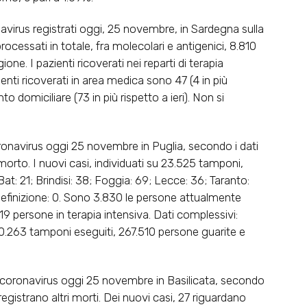
rus registrati oggi, 25 novembre, in Sardegna sulla
ocessati in totale, fra molecolari e antigenici, 8.810
gione. I pazienti ricoverati nei reparti di terapia
zienti ricoverati in area medica sono 47 (4 in più
to domiciliare (73 in più rispetto a ieri). Non si
navirus oggi 25 novembre in Puglia, secondo i dati
1 morto. I nuovi casi, individuati su 23.525 tamponi,
 Bat: 21; Brindisi: 38; Foggia: 69; Lecce: 36; Taranto:
 definizione: 0. Sono 3.830 le persone attualmente
 19 persone in terapia intensiva. Dati complessivi:
80.263 tamponi eseguiti, 267.510 persone guarite e
coronavirus oggi 25 novembre in Basilicata, secondo
 registrano altri morti. Dei nuovi casi, 27 riguardano