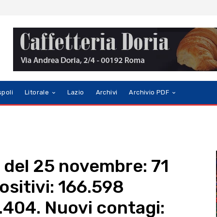
spoli
Litorale
Lazio
Archivi
Archivio PDF
no del 25 novembre: 71
ositivi: 166.598
6.404. Nuovi contagi: