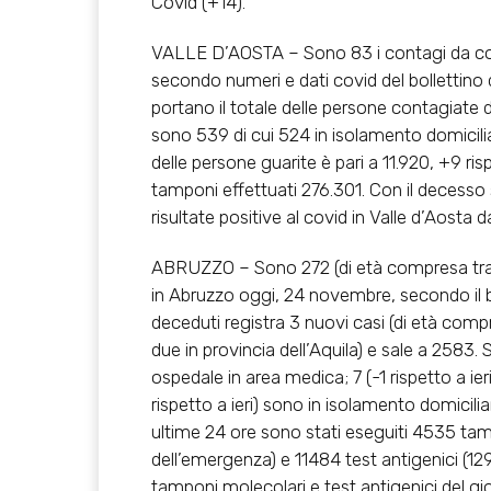
Covid (+14).
VALLE D’AOSTA – Sono 83 i contagi da cor
secondo numeri e dati covid del bollettino 
portano il totale delle persone contagiate da
sono 539 di cui 524 in isolamento domiciliare
delle persone guarite è pari a 11.920, +9 risp
tamponi effettuati 276.301. Con il decesso
risultate positive al covid in Valle d’Aosta 
ABRUZZO – Sono 272 (di età compresa tra 1 
in Abruzzo oggi, 24 novembre, secondo il bol
deceduti registra 3 nuovi casi (di età comp
due in provincia dell’Aquila) e sale a 2583. So
ospedale in area medica; 7 (-1 rispetto a ieri
rispetto a ieri) sono in isolamento domicilia
ultime 24 ore sono stati eseguiti 4535 tamp
dell’emergenza) e 11484 test antigenici (129
tamponi molecolari e test antigenici del gio