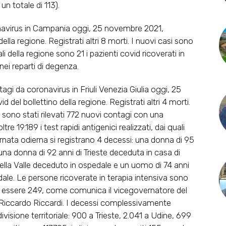
 un totale di 113).
avirus in Campania oggi, 25 novembre 2021,
lla regione. Registrati altri 8 morti. I nuovi casi sono
li della regione sono 21 i pazienti covid ricoverati in
 nei reparti di degenza.
 da coronavirus in Friuli Venezia Giulia oggi, 25
el bollettino della regione. Registrati altri 4 morti.
sono stati rilevati 772 nuovi contagi con una
re 19.189 i test rapidi antigenici realizzati, dai quali
iornata odierna si registrano 4 decessi: una donna di 95
una donna di 92 anni di Trieste deceduta in casa di
della Valle deceduto in ospedale e un uomo di 74 anni
ale. Le persone ricoverate in terapia intensiva sono
tano essere 249, come comunica il vicegovernatore del
e, Riccardo Riccardi. I decessi complessivamente
sione territoriale: 900 a Trieste, 2.041 a Udine, 699