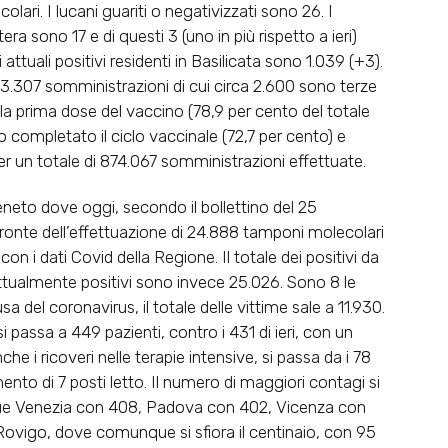
lari. I lucani guariti o negativizzati sono 26. I
ra sono 17 e di questi 3 (uno in più rispetto a ieri)
attuali positivi residenti in Basilicata sono 1.039 (+3).
 3.307 somministrazioni di cui circa 2.600 sono terze
la prima dose del vaccino (78,9 per cento del totale
 completato il ciclo vaccinale (72,7 per cento) e
er un totale di 874.067 somministrazioni effettuate.
eto dove oggi, secondo il bollettino del 25
fronte dell’effettuazione di 24.888 tamponi molecolari
 con i dati Covid della Regione. Il totale dei positivi da
attualmente positivi sono invece 25.026. Sono 8 le
 del coronavirus, il totale delle vittime sale a 11.930.
si passa a 449 pazienti, contro i 431 di ieri, con un
e i ricoveri nelle terapie intensive, si passa da i 78
emento di 7 posti letto. Il numero di maggiori contagi si
egue Venezia con 408, Padova con 402, Vicenza con
ovigo, dove comunque si sfiora il centinaio, con 95