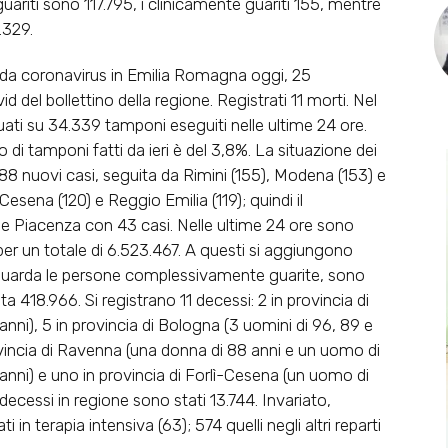
uariti sono 117.795, i clinicamente guariti 155, mentre
.329.
a coronavirus in Emilia Romagna oggi, 25
del bollettino della regione. Registrati 11 morti. Nel
duati su 34.339 tamponi eseguiti nelle ultime 24 ore.
 di tamponi fatti da ieri è del 3,8%. La situazione dei
8 nuovi casi, seguita da Rimini (155), Modena (153) e
 Cesena (120) e Reggio Emilia (119); quindi il
ine Piacenza con 43 casi. Nelle ultime 24 ore sono
 per un totale di 6.523.467. A questi si aggiungono
iguarda le persone complessivamente guarite, sono
a 418.966. Si registrano 11 decessi: 2 in provincia di
ni), 5 in provincia di Bologna (3 uomini di 96, 89 e
ovincia di Ravenna (una donna di 88 anni e un uomo di
anni) e uno in provincia di Forlì-Cesena (un uomo di
 i decessi in regione sono stati 13.744. Invariato,
ti in terapia intensiva (63); 574 quelli negli altri reparti