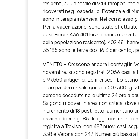
residenti, su un totale di 944 tamponi moleco
ricoverati negli ospedali di Potenza e di Mate
sono in terapia intensiva. Nel complesso gli 
Per la vaccinazione, sono state effettuate
dosi. Finora 436.401 lucani hanno ricevuto 
della popolazione residente), 402.481 hanno
35.185 sono le terze dosi (6,3 per cento), p
VENETO – Crescono ancora i contagi in Ven
novembre, si sono registrati 2.066 casi, a 
e 97.550 antigenici. Lo riferisce il bollettino
inizio pandemia sale quindi a 507.300, gli 
persone decedute nelle ultime 24 ore a causa
Salgono i ricoveri in area non critica, dove 
incremento di 18 posti letto; aumentano anch
pazienti di ieri agli 85 di oggi, con un incr
registra a Treviso, con 487 nuovi casi, s
338 e Verona con 247. Numeri più bassi a R