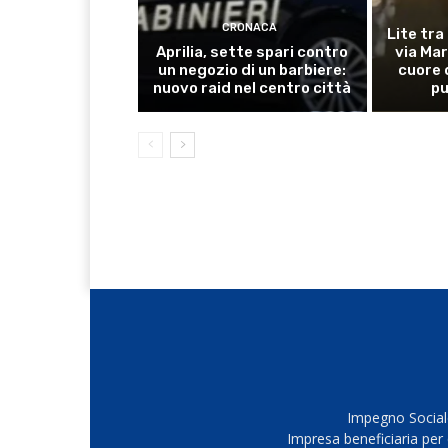
CRONACA
Lite tra
Aprilia, sette spari contro
via Mar
un negozio di un barbiere:
cuore 
nuovo raid nel centro città
pu
Impegno Sociale
Impresa beneficiaria per 