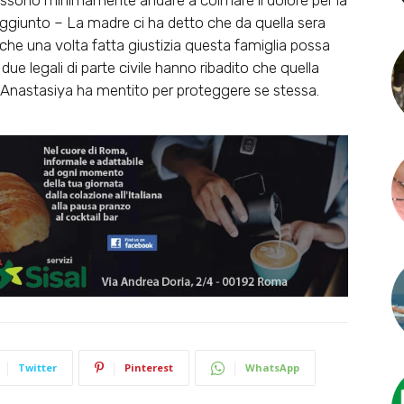
 possono minimamente andare a colmare il dolore per la
o aggiunto – La madre ci ha detto che da quella sera
he una volta fatta giustizia questa famiglia possa
 due legali di parte civile hanno ribadito che quella
 Anastasiya ha mentito per proteggere se stessa.
Twitter
Pinterest
WhatsApp