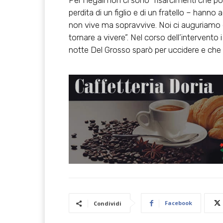
Per i legali non ci sono “risarcimenti che
perdita di un figlio e di un fratello – hann
non vive ma sopravvive. Noi ci auguriamo c
tornare a vivere”. Nel corso dell’intervento i
notte Del Grosso sparò per uccidere e che
Facebook
Condividi