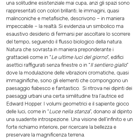
una solitudine esistenziale mai cupa, anzi gli spazi sono
rappresentati con colori brillanti; le immagini, quasi
malinconiche e metafisiche, descrivono – in maniera
impeccabile – la realtà.
Si evidenzia un simbolico ma
esaustivo desiderio di fermarsi per ascoltare lo scorrere
del tempo, seguendo il flusso biologico della natura.
Natura che sovrasta in maniera preponderante i
grattacieli come in “
Le ultime luci del giorno
”, edifici
asettici raffigurati senza finestre o in “
Il sentiero giallo
”
dove la modulazione delle vibrazioni cromatiche, quasi
immaginifiche, sono gli elementi che compongono un
paesaggio fiabesco e fantastico.
Si ritrova nei dipinti dei
paesaggi urbani una certa similitudine tra l’autrice ed
Edward Hopper. I volumi geometrici e il sapiente gioco
delle luci, come in “
Luce nella stanza
”, donano al dipinto
una suadente introspezione.
Una visione dell’infinito e un
forte richiamo interiore, per ricercare la bellezza e
preservare la magnificenza terrena.