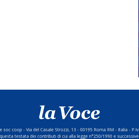
 soc coop - Via del Casale Strozzi, 13 - 00195 Roma RM - Italia - P.
questa testata dei contributi di cui alla legge n°250/1990 e successive