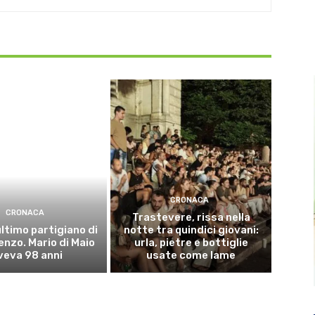
CRONACA
CRONACA
Trastevere, rissa nella
ultimo partigiano di
notte tra quindici giovani:
enzo. Mario di Maio
urla, pietre e bottiglie
veva 98 anni
usate come lame