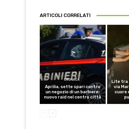
ARTICOLI CORRELATI
CRONACA
Lite tra
Aprilia, sette spari contro
via Mar
un negozio di un barbiere:
cuore 
nuovo raid nel centro città
pu