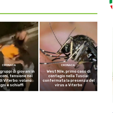
CRONACA
CRONACA
 gruppi di giovani in
West Nile, primo caso di
coni, tensione nel
contagio nella Tuscia:
di Viterbo: volano
confermata la presenza del
gni e schiaffi
virus a Viterbo