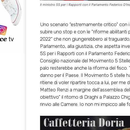
Il ministro 5S per i Rapporti con il Parlamento Federico D'In
Uno scenario “estremamente critico” con i
subire uno stop e con le “riforme abilitanti 
2022” che non giungerebbero al traguardo,
Parlamento, alla giustizia, che aspetta invece
5S per i Rapporti con il Parlamento Federico
Consiglio nazionale del Movimento 5 Stelle pe
palo resterebbe anche la riforma del fisc
danno per il Paese. Il Movimento 5 stelle 
ritiene di voler ripartire tocca a lui, per me 
Matteo Renzi a margine dell’assemblea del
obiettivo” il ritorno di Draghi a Palazzo Ch
rinvio alle Camere. Io non mi impicco alle f