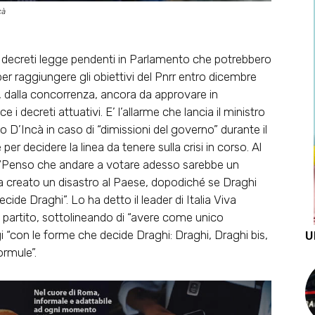
cà
 decreti legge pendenti in Parlamento che potrebbero
per raggiungere gli obiettivi del Pnrr entro dicembre
 dalla concorrenza, ancora da approvare in
 i decreti attuativi. E’ l’allarme che lancia il ministro
 D’Incà in caso di “dimissioni del governo” durante il
r decidere la linea da tenere sulla crisi in corso. Al
o. “Penso che andare a votare adesso sarebbe un
ha creato un disastro al Paese, dopodiché se Draghi
decide Draghi”. Lo ha detto il leader di Italia Viva
 partito, sottolineando di “avere come unico
igi “con le forme che decide Draghi: Draghi, Draghi bis,
U
ormule”.