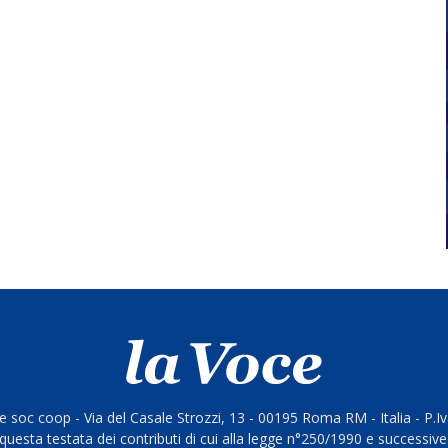
 soc coop - Via del Casale Strozzi, 13 - 00195 Roma RM - Italia - P.
questa testata dei contributi di cui alla legge n°250/1990 e successive