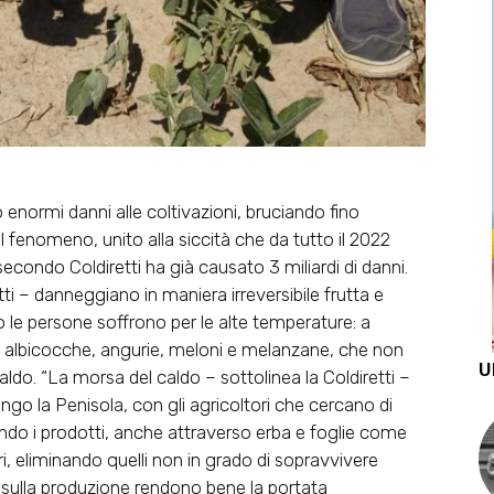
normi danni alle coltivazioni, bruciando fino
 Il fenomeno, unito alla siccità che da tutto il 2022
econdo Coldiretti ha già causato 3 miliardi di danni.
ti – danneggiano in maniera irreversibile frutta e
lo le persone soffrono per le alte temperature: a
 albicocche, angurie, meloni e melanzane, che non
U
ldo. “La morsa del caldo – sottolinea la Coldiretti –
go la Penisola, con gli agricoltori che cercano di
do i prodotti, anche attraverso erba e foglie come
beri, eliminando quelli non in grado di sopravvivere
dati sulla produzione rendono bene la portata