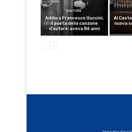
CULTURA
Addio a Francesco Guccini,
Al Caste
il poeta della canzone
nuova s
d’autore: aveva 86 anni
Impegno Sociale