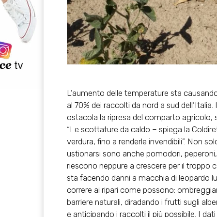
L’aumento delle temperature sta causando e
al 70% dei raccolti da nord a sud dell’Italia.
ostacola la ripresa del comparto agricolo, s
“Le scottature da caldo – spiega la Coldiret
verdura, fino a renderle invendibili”. Non so
ustionarsi sono anche pomodori, peperoni,
riescono neppure a crescere per il troppo ca
sta facendo danni a macchia di leopardo lun
correre ai ripari come possono: ombreggian
barriere naturali, diradando i frutti sugli al
e anticipando i raccolti il più possibile. I 