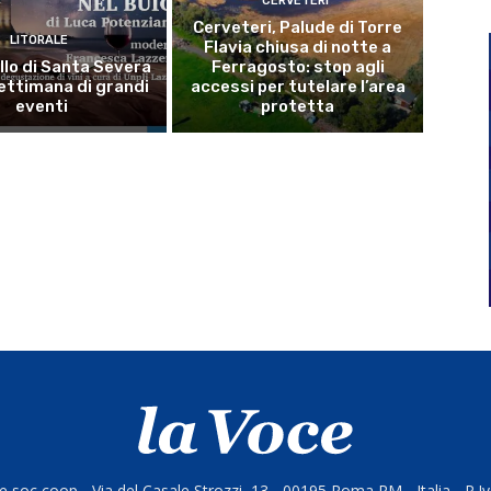
CERVETERI
Cerveteri, Palude di Torre
LITORALE
Flavia chiusa di notte a
llo di Santa Severa
Ferragosto: stop agli
ettimana di grandi
accessi per tutelare l’area
eventi
protetta
 soc coop - Via del Casale Strozzi, 13 - 00195 Roma RM - Italia - P.