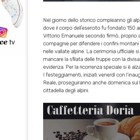
Nel giorno dello storico compleanno gli alpini
dove il corpo dellʼesercito fu fondato 150 an
Vittorio Emanuele secondo firmò, proprio ai 
compagnie per difendere i confini montani c
nelle vallate alpine. La cerimonia ufficiale 
mancare la sfilata delle truppe con la divis
evidenza. Per la ricorrenza speciale si è alza
I festeggiamenti, iniziati venerdì con l’in
Reale, proseguiranno anche domenica sul l
cittadella degli alpini.