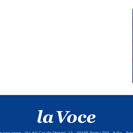
 soc coop - Via del Casale Strozzi, 13 - 00195 Roma RM - Italia - P.