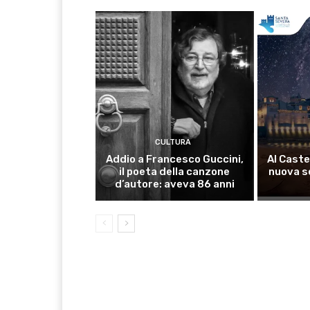
CULTURA
Addio a Francesco Guccini,
Al Caste
il poeta della canzone
nuova s
d’autore: aveva 86 anni