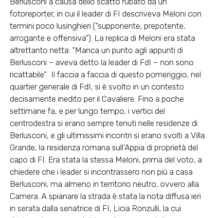
Berlusconi a causa dello scatto rubato da un
fotoreporter, in cui il leader di FI descriveva Meloni con
termini poco lusinghieri (“supponente, prepotente,
arrogante e offensiva”). La replica di Meloni era stata
altrettanto netta: “Manca un punto agli appunti di
Berlusconi – aveva detto la leader di FdI – non sono
ricattabile”. Il faccia a faccia di questo pomeriggio, nel
quartier generale di FdI, si è svolto in un contesto
decisamente inedito per il Cavaliere. Fino a poche
settimane fa, e per lungo tempo, i vertici del
centrodestra si erano sempre tenuti nelle residenze di
Berlusconi, e gli ultimissimi incontri si erano svolti a Villa
Grande, la residenza romana sull’Appia di proprietà del
capo di FI. Era stata la stessa Meloni, prima del voto, a
chiedere che i leader si incontrassero non più a casa
Berlusconi, ma almeno in territorio neutro, ovvero alla
Camera. A spianare la strada è stata la nota diffusa ieri
in serata dalla senatrice di FI, Licia Ronzulli, la cui