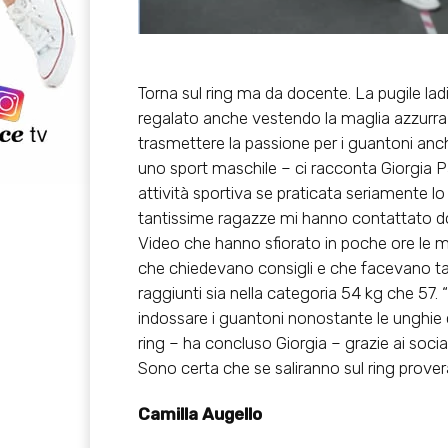
Torna sul ring ma da docente. La pugile lad
regalato anche vestendo la maglia azzurra 
trasmettere la passione per i guantoni anch
uno sport maschile – ci racconta Giorgia Pa
attività sportiva se praticata seriamente 
tantissime ragazze mi hanno contattato dopo
Video che hanno sfiorato in poche ore le mi
che chiedevano consigli e che facevano tanti
raggiunti sia nella categoria 54 kg che 5
indossare i guantoni nonostante le unghie cu
ring – ha concluso Giorgia – grazie ai soci
Sono certa che se saliranno sul ring prove
Camilla Augello