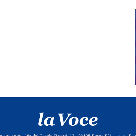
 soc coop - Via del Casale Strozzi, 13 - 00195 Roma RM - Italia - P.