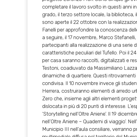
completare il lavoro svolto in questi anni 
grado, il terzo settore locale, la biblioteca, il
sono aperte il 22 ottobre con la realizzazi
Fanelli per approfondire la conoscenza del
a seguire, il 17 novembre, Marco Stefanelli,
partecipanti alla realizzazione di una serie
caratteristiche peculiari del Tufello. Poi il
per casa saranno raccolti, digitalizzati e res
Testoni, coadiuvato da Massimiliano Lazzare
dinamiche di quartiere. Questi ritrovamen
condivisa. Il 10 novembre invece gli student
Herrera, costruiranno elementi di arredo urb
Zero che, insieme agli altri elementi proge
dislocata in più di 20 punti di interesse. L’
‘Storytelling nell’Oltre Aniene’. Il 19 dicemb
nell’Oltre Aniene – Quaderni di viaggio’. N
Municipio III nell’aula consiliare, verranno 
multimediale diffusa nel territorio del Munici