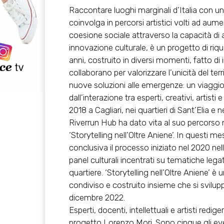
Raccontare luoghi marginali d’Italia con un
coinvolga in percorsi artistici volti ad a
coesione sociale attraverso la capacità di 
innovazione culturale, è un progetto di riq
anni, costruito in diversi momenti, fatto di i
collaborano per valorizzare l’unicità del ter
nuove soluzioni alle emergenze: un viaggio 
dall’interazione tra esperti, creativi, artist
2018 a Cagliari, nei quartieri di Sant’Elia e 
Riverrun Hub ha dato vita al suo percorso n
‘Storytelling nell’Oltre Aniene’. In questi m
conclusiva il processo iniziato nel 2020 nel
panel culturali incentrati su tematiche legat
quartiere. ‘Storytelling nell’Oltre Aniene’ è
condiviso e costruito insieme che si svilup
dicembre 2022.
Esperti, docenti, intellettuali e artisti redig
progetto Lorenzo Mori. Sono cinque gli eventi