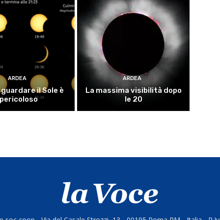
ARDEA
ARDEA
guardare il Sole è
La massima visibilità dopo
pericoloso
le 20
 soc coop - Via del Casale Strozzi, 13 - 00195 Roma RM - Italia - P.