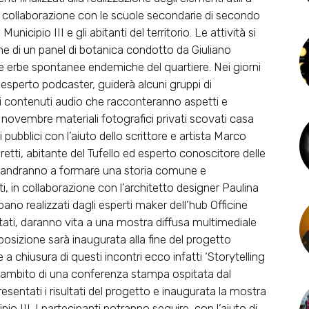
in collaborazione con le scuole secondarie di secondo
 Municipio III e gli abitanti del territorio. Le attività si
one di un panel di botanica condotto da Giuliano
le erbe spontanee endemiche del quartiere. Nei giorni
 esperto podcaster, guiderà alcuni gruppi di
 di contenuti audio che racconteranno aspetti e
 24 novembre materiali fotografici privati scovati casa
i pubblici con l’aiuto dello scrittore e artista Marco
tti, abitante del Tufello ed esperto conoscitore delle
ti andranno a formare una storia comune e
i, in collaborazione con l’architetto designer Paulina
ano realizzati dagli esperti maker dell’hub Officine
ttati, daranno vita a una mostra diffusa multimediale
esposizione sarà inaugurata alla fine del progetto
re a chiusura di questi incontri ecco infatti ‘Storytelling
ell’ambito di una conferenza stampa ospitata dal
presentati i risultati del progetto e inaugurata la mostra
pio III. I partecipanti potranno seguire, con l’aiuto di