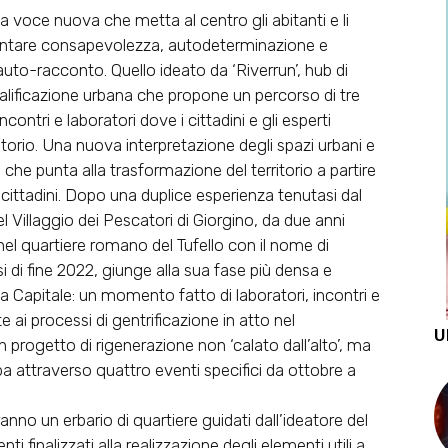
a voce nuova che metta al centro gli abitanti e li
umentare consapevolezza, autodeterminazione e
auto-racconto. Quello ideato da ‘Riverrun’, hub di
ualificazione urbana che propone un percorso di tre
ncontri e laboratori dove i cittadini e gli esperti
ritorio. Una nuova interpretazione degli spazi urbani e
che punta alla trasformazione del territorio a partire
i e cittadini. Dopo una duplice esperienza tenutasi dal
nel Villaggio dei Pescatori di Giorgino, da due anni
el quartiere romano del Tufello con il nome di
esi di fine 2022, giunge alla sua fase più densa e
la Capitale: un momento fatto di laboratori, incontri e
e ai processi di gentrificazione in atto nel
U
 un progetto di rigenerazione non ‘calato dall’alto’, ma
pa attraverso quattro eventi specifici da ottobre a
eranno un erbario di quartiere guidati dall’ideatore del
 finalizzati alla realizzazione degli elementi utili a