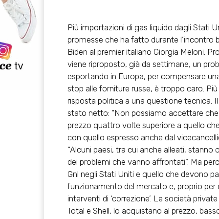
Più importazioni di
gas liquido dagli Stati U
promesse che ha fatto durante l’incontro bi
Biden
al
premier italiano Giorgia Meloni
. Pr
viene riproposto, già da settimane, un probl
esportando in Europa, per compensare una 
stop alle forniture russe, è troppo caro. Pi
risposta politica a una questione tecnica. 
stato netto: “Non possiamo accettare che i
prezzo quattro volte superiore a quello che 
con quello espresso anche dal vicecancell
“Alcuni paesi, tra cui anche alleati, stann
dei problemi che vanno affrontati”. Ma perch
Gnl negli Stati Uniti e quello che devono pag
funzionamento del mercato e, proprio per qu
interventi di ‘correzione’. Le società private
Total e Shell, lo acquistano al prezzo, ba