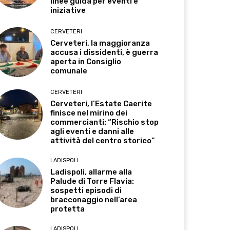
linee guida per eventi e
iniziative
CERVETERI
Cerveteri, la maggioranza
accusa i dissidenti, è guerra
aperta in Consiglio
comunale
CERVETERI
Cerveteri, l’Estate Caerite
finisce nel mirino dei
commercianti: “Rischio stop
agli eventi e danni alle
attività del centro storico”
LADISPOLI
Ladispoli, allarme alla
Palude di Torre Flavia:
sospetti episodi di
bracconaggio nell’area
protetta
LADISPOLI