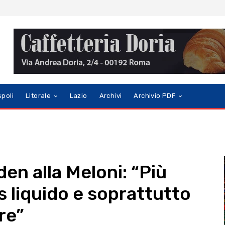
spoli
Litorale
Lazio
Archivi
Archivio PDF
en alla Meloni: “Più
s liquido e soprattutto
re”