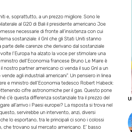
niti
e, soprattutto, a un prezzo migliore. Sono le
laterale al G20 di Bali
il presidente americano Joe
omesse necessarie di fronte all’insistenza con cui
ema sostanziale: il Gnl che gli Stati Uniti stanno
parte delle carenze che derivano dal sostanziale
ù volte l’Europa ha alzato la voce per stimolare una
Il ministro dell’Economia francese Bruno Le Maire è
l nostro partner americano ci venda il suo Gnl a un
vende agli industriali americani”. Un pensiero in linea
iere e ministro dell’Economia tedesco Robert Habeck:
o ottenendo cifre astronomiche per il gas. Questo pone
é c’è questa differenza sostanziale tra il prezzo del
U
are all’arrivo i Paesi europei? La risposta si trova nel
esto, servirebbe un intervento, anzi, diversi
 che lo esportano, tra le principali ci sono i colossi
sso, che trovano sul mercato americano. E’ basso