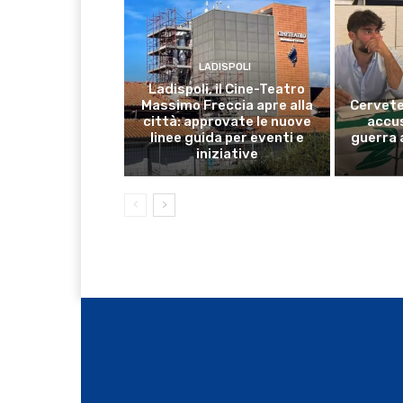
LADISPOLI
Ladispoli, il Cine-Teatro
Massimo Freccia apre alla
Cervete
città: approvate le nuove
accus
linee guida per eventi e
guerra 
iniziative