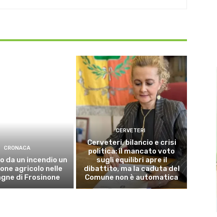
CERVETERI
Cerveteri, bilancio e crisi
CRONACA
politica: il mancato voto
o da un incendio un
sugli equilibri apre il
ne agricolo nelle
dibattito, ma la caduta del
gne di Frosinone
Comune non è automatica