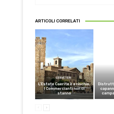
ARTICOLI CORRELATI
CERVETERI
L’Estate Caerite è a rischio.
Distrutt
I Commercianti non ci
capanno
stanno
campa