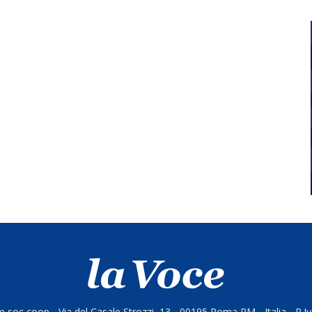
 soc coop - Via del Casale Strozzi, 13 - 00195 Roma RM - Italia - P.