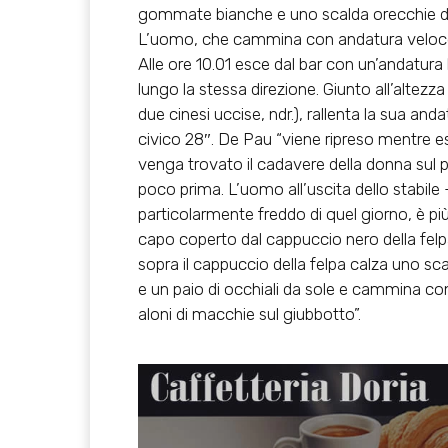
gommate bianche e
uno scalda orecchie
d
L’uomo, che cammina con andatura veloce, al
Alle ore 10.01 esce dal bar con un’andatu
lungo la stessa direzione. Giunto all’altezz
due cinesi uccise, ndr.), rallenta la sua andat
civico 28″. De Pau “viene ripreso mentre es
venga trovato il cadavere della donna sul pi
poco prima. L’uomo all’uscita dello stabile 
particolarmente freddo di quel giorno, è più
capo coperto dal cappuccio nero della felpa
sopra il cappuccio della felpa calza uno sca
e un paio di occhiali da sole
e cammina con 
aloni di macchie sul giubbotto”.