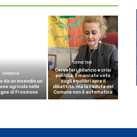
CERVETERI
Cerveteri, bilancio e crisi
CRONACA
politica: il mancato voto
o da un incendio un
sugli equilibri apre il
ne agricolo nelle
dibattito, ma la caduta del
gne di Frosinone
Comune non è automatica