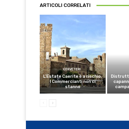
ARTICOLI CORRELATI
CERVETERI
L’Estate Caerite è a rischio.
Distrutt
I Commercianti non ci
capanno
stanno
campa