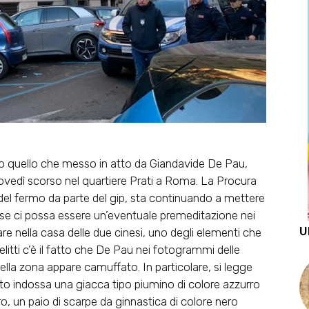
to
quello che messo in atto da Giandavide De Pau,
iovedì scorso nel quartiere Prati a Roma. La Procura
del fermo da parte del gip, sta continuando a mettere
are se ci possa essere un’eventuale premeditazione nei
U
are nella casa delle due cinesi
, uno degli elementi che
litti c’è il fatto che
De Pau
nei fotogrammi delle
nella zona
appare camuffato
. In particolare, si legge
rato indossa una giacca tipo piumino di colore azzurro
ero, un paio di scarpe da ginnastica di colore nero