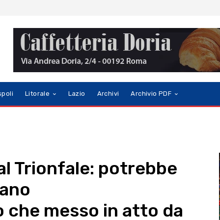
spoli
Litorale
Lazio
Archivi
Archivio PDF
 al Trionfale: potrebbe
iano
o che messo in atto da