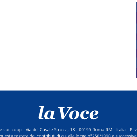
 soc coop - Via del Casale Strozzi, 13 - 00195 Roma RM - Italia - P.
questa testata dei contributi di cui alla legge n°250/1990 e successive