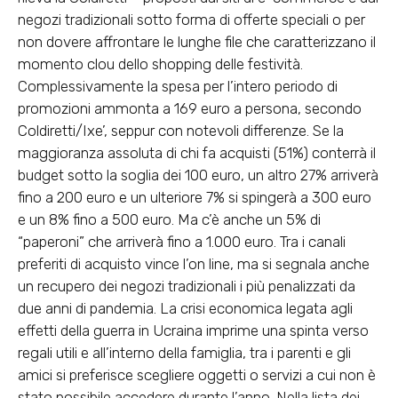
negozi tradizionali sotto forma di offerte speciali o per
non dovere affrontare le lunghe file che caratterizzano il
momento clou dello shopping delle festività.
Complessivamente la spesa per l’intero periodo di
promozioni ammonta a 169 euro a persona, secondo
Coldiretti/Ixe’, seppur con notevoli differenze. Se la
maggioranza assoluta di chi fa acquisti (51%) conterrà il
budget sotto la soglia dei 100 euro, un altro 27% arriverà
fino a 200 euro e un ulteriore 7% si spingerà a 300 euro
e un 8% fino a 500 euro. Ma c’è anche un 5% di
“paperoni” che arriverà fino a 1.000 euro. Tra i canali
preferiti di acquisto vince l’on line, ma si segnala anche
un recupero dei negozi tradizionali i più penalizzati da
due anni di pandemia. La crisi economica legata agli
effetti della guerra in Ucraina imprime una spinta verso
regali utili e all’interno della famiglia, tra i parenti e gli
amici si preferisce scegliere oggetti o servizi a cui non è
stato possibile accedere durante l’anno. Nella lista dei