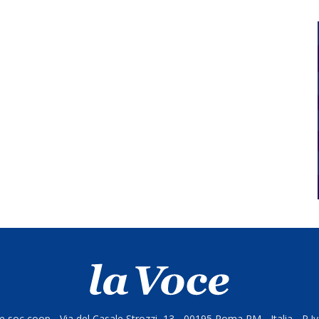
 soc coop - Via del Casale Strozzi, 13 - 00195 Roma RM - Italia - P.