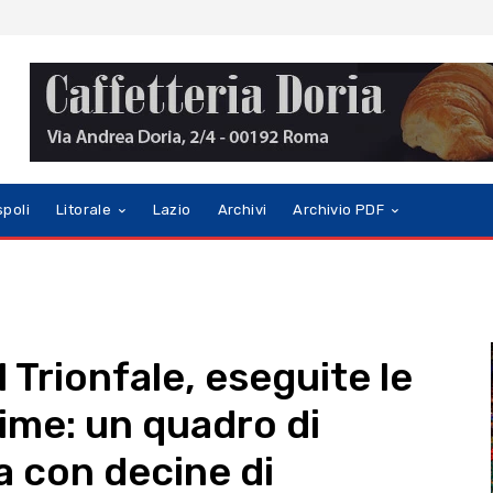
spoli
Litorale
Lazio
Archivi
Archivio PDF
l Trionfale, eseguite le
time: un quadro di
a con decine di