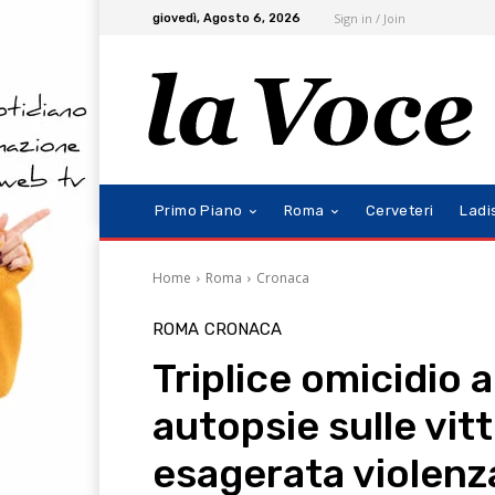
Sign in / Join
giovedì, Agosto 6, 2026
Primo Piano
Roma
Cerveteri
Ladi
Home
Roma
Cronaca
ROMA
CRONACA
Triplice omicidio a
autopsie sulle vit
esagerata violenz