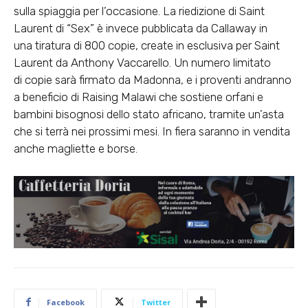
sulla spiaggia per l’occasione. La riedizione di Saint
Laurent di “Sex” è invece pubblicata da Callaway in
una tiratura di 800 copie, create in esclusiva per Saint
Laurent da Anthony Vaccarello. Un numero limitato
di copie sarà firmato da Madonna, e i proventi andranno
a beneficio di Raising Malawi che sostiene orfani e
bambini bisognosi dello stato africano, tramite un’asta
che si terrà nei prossimi mesi. In fiera saranno in vendita
anche magliette e borse.
Facebook
Twitter