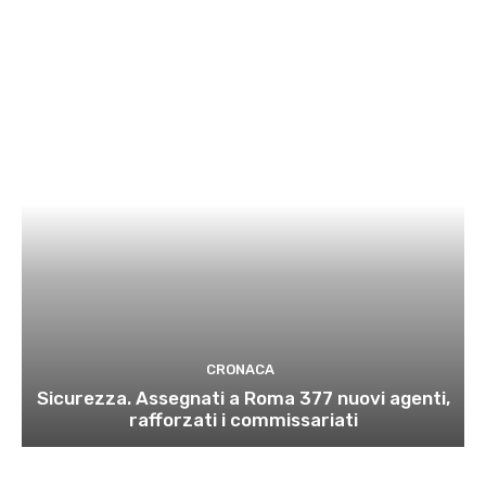
CRONACA
Sicurezza. Assegnati a Roma 377 nuovi agenti,
rafforzati i commissariati