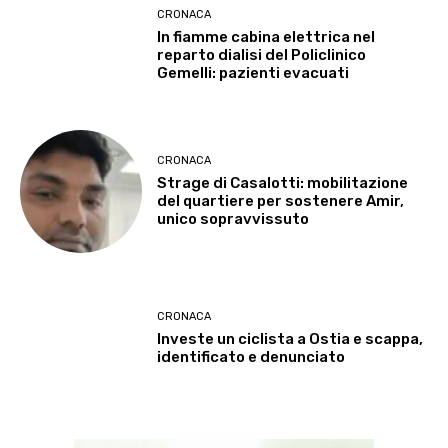
CRONACA
In fiamme cabina elettrica nel
reparto dialisi del Policlinico
Gemelli: pazienti evacuati
CRONACA
Strage di Casalotti: mobilitazione
del quartiere per sostenere Amir,
unico sopravvissuto
CRONACA
Investe un ciclista a Ostia e scappa,
identificato e denunciato