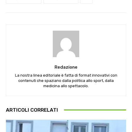
Redazione
La nostra linea editoriale è fatta di format innovativi con
contenuti che spaziano dalla politica allo sport, dalla
medicina allo spettacolo.
ARTICOLI CORRELATI