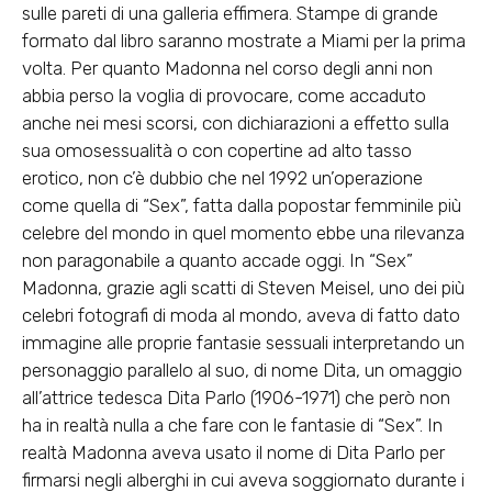
sulle pareti di una galleria effimera. Stampe di grande
formato dal libro saranno mostrate a Miami per la prima
volta. Per quanto Madonna nel corso degli anni non
abbia perso la voglia di provocare, come accaduto
anche nei mesi scorsi, con
dichiarazioni a effetto sulla
sua omosessualità
o con
copertine ad alto tasso
erotico
, non c’è dubbio che nel 1992 un’operazione
come quella di “Sex”, fatta dalla popostar femminile più
celebre del mondo in quel momento ebbe una rilevanza
non paragonabile a quanto accade oggi. In “Sex”
Madonna, grazie agli scatti di
Steven Meisel, uno dei più
celebri fotografi di moda al mondo
, aveva di fatto dato
immagine alle proprie fantasie sessuali interpretando un
personaggio parallelo al suo, di nome Dita, un omaggio
all’attrice tedesca Dita Parlo (1906-1971) che però non
ha in realtà nulla a che fare con le fantasie di “Sex”. In
realtà Madonna aveva usato il nome di Dita Parlo per
firmarsi negli alberghi in cui aveva soggiornato durante i