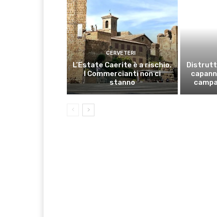
CERVETERI
L’Estate Caerite è a rischio.
Distrutt
I Commercianti non ci
capanno
stanno
campa