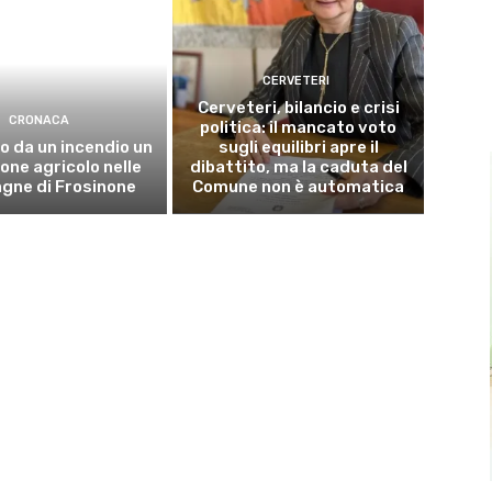
CERVETERI
Cerveteri, bilancio e crisi
CRONACA
politica: il mancato voto
o da un incendio un
sugli equilibri apre il
ne agricolo nelle
dibattito, ma la caduta del
gne di Frosinone
Comune non è automatica