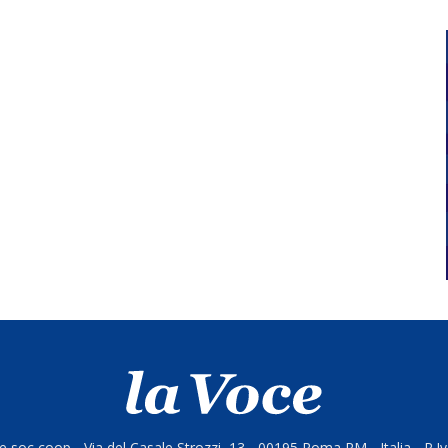
 soc coop - Via del Casale Strozzi, 13 - 00195 Roma RM - Italia - P.