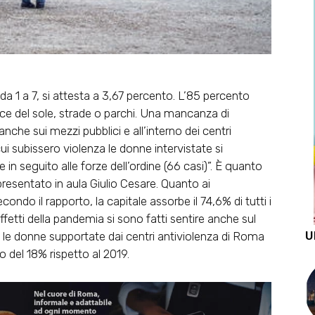
a da 1 a 7, si attesta a 3,67 percento. L’85 percento
luce del sole, strade o parchi. Una mancanza di
nche sui mezzi pubblici e all’interno dei centri
cui subissero violenza le donne intervistate si
e in seguito alle forze dell’ordine (66 casi)”. È quanto
resentato in aula Giulio Cesare. Quanto ai
ondo il rapporto, la capitale assorbe il 74,6% di tutti i
ffetti della pandemia si sono fatti sentire anche sul
U
 le donne supportate dai centri antiviolenza di Roma
del 18% rispetto al 2019.