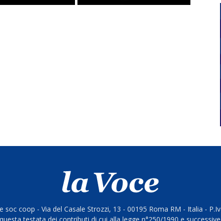
 soc coop - Via del Casale Strozzi, 13 - 00195 Roma RM - Italia - P.
questa testata dei contributi di cui alla legge n°250/1990 e successive