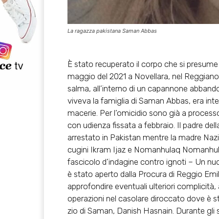
La ragazza pakistana Saman Abbas
È stato recuperato il corpo che si presume
maggio del 2021 a Novellara, nel Reggiano
salma, all’interno di un capannone abbando
viveva la famiglia di Saman Abbas, era interr
macerie. Per l’omicidio sono già a processo 
con udienza fissata a febbraio. Il padre de
arrestato in Pakistan mentre la madre Nazi
cugini Ikram Ijaz e Nomanhulaq Nomanhulaq
fascicolo d’indagine contro ignoti – Un nuov
è stato aperto dalla Procura di Reggio Emil
approfondire eventuali ulteriori complicità
operazioni nel casolare diroccato dove è s
zio di Saman, Danish Hasnain. Durante gli 