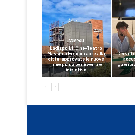
LADISPOLI
Ladispoli, il Cine-Teatro
Massimo Freccia apre alla
Cervete
città: approvate le nuove
accus
linee guida per eventi e
guerra 
iniziative