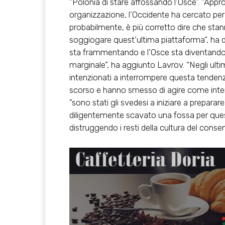
”Polonia di stare affossando l’Osce”. ”Appr
organizzazione, l’Occidente ha cercato per m
probabilmente, è più corretto dire che sta
soggiogare quest’ultima piattaforma”, ha de
sta frammentando e l’Osce sta diventando
marginale”, ha aggiunto Lavrov. “Negli ultimi
intenzionati a interrompere questa tendenza
scorso e hanno smesso di agire come inte
”sono stati gli svedesi a iniziare a preparare
diligentemente scavato una fossa per ques
distruggendo i resti della cultura del consen