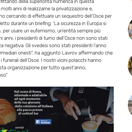
ofittando della superiorità numerica in questa
olti anni di realizzarne la privatizzazione e,
nno cercando di effettuare un sequestro dell’Osce per
tto durante un briefing. ‘La sicurezza in Europa si
, per usare un eufemismo, un’entità sempre più
 anni, i presidenti di turno dell’Osce non sono stati
 negativa. Gli svedesi sono stati presidenti l’anno
rmediari onesti”, ha aggiunto Lavrov affermando che
 i funerali dell’Osce. I nostri vicini polacchi hanno
ta organizzazione per tutto quest’anno,
so”.