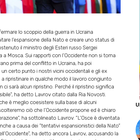
fermare lo scoppio della guerra in Ucraina
mitare l’espansione della Nato e creare uno status di
stenuto il ministro degli Esteri russo
Sergei
pa a Mosca.
Sui rapporti con l’Occidente non si torna
erano prima del conflitto in Ucraina
, ha poi
un certo punto i nostri vicini occidentali e gli ex
a ripristinare in qualche modo il lavoro congiunto
i sarà alcun ripristino. Perché il ripristino significa
bile”, ha detto Lavrov citato dalla Ria Novosti.
he è meglio coesistere sulla base di alcuni
U
colteremo ciò che l’Occidente propone ed è chiaro
erazione”, ha sottolineato Lavrov. ”L’Osce è diventata
che a causa dei ”tentativi espansionistici della Nato”
 dell’Occidente”, ha detto ancora Lavrov, accusando la