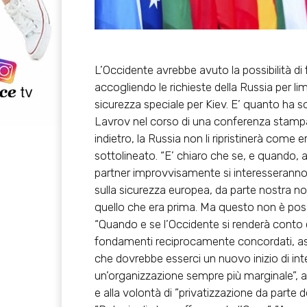
L’
Occidente avrebbe avuto la possibilità di 
accogliendo le richieste della Russia
per li
sicurezza speciale per Kiev. E’ quanto ha so
Lavrov
nel corso di una conferenza stam
indietro, la Russia non li ripristinerà come 
sottolineato. “E’ chiaro che se, e quando, a 
partner improvvisamente si interesseranno 
sulla sicurezza europea, da parte nostra non c
quello che era prima. Ma questo non è possi
“Quando e se l’Occidente si renderà conto c
fondamenti reciprocamente concordati, as
che dovrebbe esserci un nuovo inizio di int
un’organizzazione sempre più marginale”, an
e alla volontà di ”privatizzazione da parte