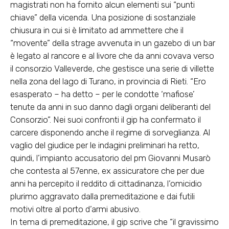
magistrati non ha fornito alcun elementi sui “punti
chiave” della vicenda. Una posizione di sostanziale
chiusura in cui si è limitato ad ammettere che il
“movente” della strage avvenuta in un gazebo di un bar
è legato al rancore e al livore che da anni covava verso
il consorzio Valleverde, che gestisce una serie di villette
nella zona del lago di Turano, in provincia di Rieti. “Ero
esasperato – ha detto – per le condotte ‘mafiose’
tenute da anni in suo danno dagli organi deliberanti del
Consorzio”. Nei suoi confronti il gip ha confermato il
carcere disponendo anche il regime di sorveglianza. Al
vaglio del giudice per le indagini preliminari ha retto,
quindi, l’impianto accusatorio del pm Giovanni Musarò
che contesta al 57enne, ex assicuratore che per due
anni ha percepito il reddito di cittadinanza, l’omicidio
plurimo aggravato dalla premeditazione e dai futili
motivi oltre al porto d’armi abusivo.
In tema di premeditazione, il gip scrive che “il gravissimo