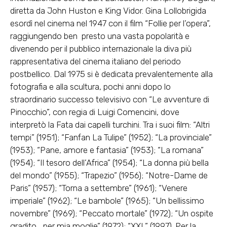
diretta da John Huston e King Vidor. Gina Lollobrigida
esordì nel cinema nel 1947 con il film “Follie per l’opera”,
raggiungendo ben presto una vasta popolarità e
divenendo per il pubblico internazionale la diva più
rappresentativa del cinema italiano del periodo
postbellico. Dal 1975 si è dedicata prevalentemente alla
fotografia e alla scultura, pochi anni dopo lo
straordinario successo televisivo con “Le avventure di
Pinocchio”, con regia di Luigi Comencini, dove
interpretò la Fata dai capelli turchini. Tra i suoi film: “Altri
tempi” (1951); “Fanfan La Tulipe” (1952); “La provinciale”
(1953); “Pane, amore e fantasia” (1953); “La romana”
(1954); “Il tesoro dell’Africa” (1954); “La donna più bella
del mondo” (1955); “Trapezio” (1956); “Notre-Dame de
Paris” (1957); “Torna a settembre” (1961); “Venere
imperiale” (1962); “Le bambole” (1965); “Un bellissimo
novembre” (1969); “Peccato mortale” (1972); “Un ospite
gradito… per mia moglie” (1972); “XXL” (1997). Per la