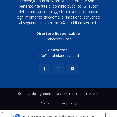
provengono in prevalenza da Internet e sono
pertanto ritenute di dominio pubblico. Gli autori
delle immagini o i soggetti coinvolti possono in
ogni momento chiederne la rimozione, scrivendo
al seguente indirizzo: info@quotidianolavoce.it.
Direttore Responsabile
:
Francesco Rossi
Contattaci
:
info@quotidianolavoce.it
© Copyright - Quotidiano la Voce. Tutti i diritti riservati.
Contatti
Privacy Policy
Le tue preferenze relative alla privacy