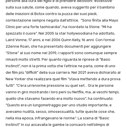
persone alla cura del figlio e di prendere decisioni “eccessive”
sulla sua salute, come quando, aveva suggerito per il bambino
delle iniezioni di Botox contro la puzza dei suoi piedi,
contestazione sempre negata dall’attrice. “Sono finita alla Mayo
Clinic per una forte tachicardia”, ha ricordato la Stone: “Mi ha
spezzato il cuore”. Nel 2005 la star hollywoodiana ha adottato,
Laird Vonne, 17 anni, e nel 2006 Quinn Kelly, 16 anni. Con l’ormai
22enne Roan, che ha presentato documenti per aggiungere
“Stone” al suo nome nel 2019, i rapporti sono comunque sempre
rimasti molto stretti. Per quanto riguarda le riprese di “Basic
Instinct”, non è la prima volta che l’attrice ne parla, come di uno
dei film più “difficili” della sua carriera. Nel 2021 aveva dichiarato al
New Yorker che realizzare quel film “stava mettendo a dura prova
tutti”. “C’era un’enorme pressione su quel set… Ora le persone
vanno in giro mostrando i loro peni su Netflix, ma, ai vecchi tempi,
quello che stavamo facendo era molto nuovo”, ha continuato:
“Questo era un lungometraggio per uno studio importante, e
avevamo nudità, sesso, omosessualità, tutte queste cose che,
nella mia epoca, infrangevano le norme”. La scena di “Basic
Instinct” in cui accavalla le gambe la consacrò nell’olimpo di