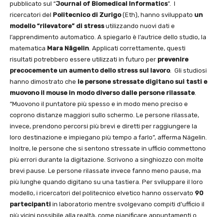
pubblicato sul “
Journal of Biomedical Informatics
”. I
ricercatori del
Politecnico di Zurigo
(Eth), hanno sviluppato
un
modello “rilevatore” di stress
utilizzando nuovi dati e
l’apprendimento automatico. A spiegarlo è l’autrice dello studio, la
matematica
Mara Nägelin
. Applicati correttamente, questi
risultati potrebbero essere utilizzati in futuro per
prevenire
precocemente un aumento dello stress sul lavoro
. Gli studiosi
hanno dimostrato che
le persone stressate digitano sui tasti e
muovono il mouse in modo diverso dalle persone rilassate
.
“Muovono il puntatore più spesso e in modo meno preciso e
coprono distanze maggiori sullo schermo. Le persone rilassate,
invece, prendono percorsi più brevi e diretti per raggiungere la
loro destinazione e impiegano più tempo a farlo”, afferma Nägelin.
Inoltre, le persone che si sentono stressate in ufficio commettono
più errori durante la digitazione. Scrivono a singhiozzo con molte
brevi pause. Le persone rilassate invece fanno meno pause, ma
più lunghe quando digitano su una tastiera. Per sviluppare il loro
modello, i ricercatori del politecnico elvetico hanno osservato
90
partecipanti
in laboratorio mentre svolgevano compiti d’ufficio il
più vicini possibile alla realtà, come pianificare appuntamenti o