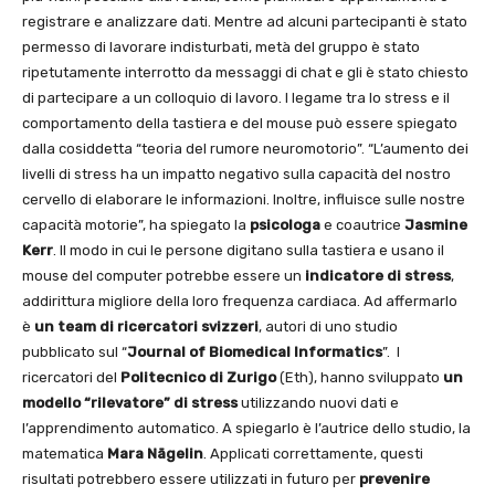
registrare e analizzare dati. Mentre ad alcuni partecipanti è stato
permesso di lavorare indisturbati, metà del gruppo è stato
ripetutamente interrotto da messaggi di chat e gli è stato chiesto
di partecipare a un colloquio di lavoro. l legame tra lo stress e il
comportamento della tastiera e del mouse può essere spiegato
dalla cosiddetta “teoria del rumore neuromotorio”. “L’aumento dei
livelli di stress ha un impatto negativo sulla capacità del nostro
cervello di elaborare le informazioni. Inoltre, influisce sulle nostre
capacità motorie”, ha spiegato la
psicologa
e coautrice
Jasmine
Kerr
. Il modo in cui le persone digitano sulla tastiera e usano il
mouse del computer potrebbe essere un
indicatore di stress
,
addirittura migliore della loro frequenza cardiaca. Ad affermarlo
è
un team di ricercatori svizzeri
, autori di uno studio
pubblicato sul “
Journal of Biomedical Informatics
”. I
ricercatori del
Politecnico di Zurigo
(Eth), hanno sviluppato
un
modello “rilevatore” di stress
utilizzando nuovi dati e
l’apprendimento automatico. A spiegarlo è l’autrice dello studio, la
matematica
Mara Nägelin
. Applicati correttamente, questi
risultati potrebbero essere utilizzati in futuro per
prevenire