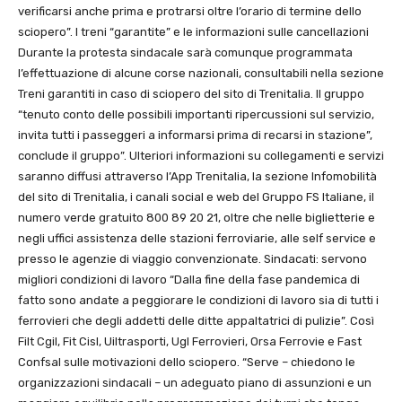
verificarsi anche prima e protrarsi oltre l’orario di termine dello
sciopero”. I treni “garantite” e le informazioni sulle cancellazioni
Durante la protesta sindacale sarà comunque programmata
l’effettuazione di alcune corse nazionali, consultabili nella sezione
Treni garantiti in caso di sciopero del sito di Trenitalia. Il gruppo
“tenuto conto delle possibili importanti ripercussioni sul servizio,
invita tutti i passeggeri a informarsi prima di recarsi in stazione”,
conclude il gruppo”. Ulteriori informazioni su collegamenti e servizi
saranno diffusi attraverso l’App Trenitalia, la sezione Infomobilità
del sito di Trenitalia, i canali social e web del Gruppo FS Italiane, il
numero verde gratuito 800 89 20 21, oltre che nelle biglietterie e
negli uffici assistenza delle stazioni ferroviarie, alle self service e
presso le agenzie di viaggio convenzionate. Sindacati: servono
migliori condizioni di lavoro “Dalla fine della fase pandemica di
fatto sono andate a peggiorare le condizioni di lavoro sia di tutti i
ferrovieri che degli addetti delle ditte appaltatrici di pulizie”. Così
Filt Cgil, Fit Cisl, Uiltrasporti, Ugl Ferrovieri, Orsa Ferrovie e Fast
Confsal sulle motivazioni dello sciopero. “Serve – chiedono le
organizzazioni sindacali – un adeguato piano di assunzioni e un