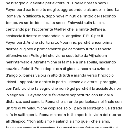
ha bisogno di deviarla per evitare l’1-0. Nella ripresa però il
Feyenoord parte molto meglio, aggredendo e alzando il ritmo. La
Roma va in difficoltà e, dopo nove minuti dall’inizio del secondo
tempo, va sotto. Idrissi salta secco Zalewski sulla fascia,
centrando per l’accorrente Wieffer che, al limite dell’area,
schiaccia il destro mandandolo all’angolino. È l’1-0 per il
Feyenoord. Anche sfortunato, Mourinho, perché ancor prima
dell’ora di gioco è praticamente già cambiato tutto il reparto
offensivo con Pellegrini che viene sostituito da Wijnaldum
nell’intervallo e Abraham che si fa male a una spalla, lasciando
spazio a Belotti. Poco dopo l’ora di gioco, ancora su azione
d’angolo, Ibanez va più in alto di tutti e manda verso l’incrocio,
Idrissi – appostato dentro la porta – riesce a evitare il pareggio,
con l’arbitro che fa segno che non è gol perché il braccialetto non
lo segnala. Il Feyenoord si fa vedere soprattutto con tiri dalla
distanza, così come la Roma che si rende pericolosa nel finale con
un tiro di Wijnaldum che colpisce solo il palo di sostegno. La strada
si fa in salita per la Roma ma resta tutto aperto in vista del ritorno
all’Olimpico. “Non abbiamo Haaland, siamo quelli che siamo,
facciamo sempre il massimo. I ragazzi hanno fatto una partita di