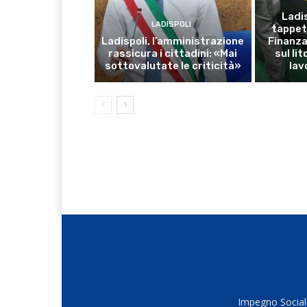
Ladis
LADISPOLI
tappet
Ladispoli, l’amministrazione
Finanza:
rassicura i cittadini: «Mai
sul li
sottovalutate le criticità»
lav
Impegno Sociale