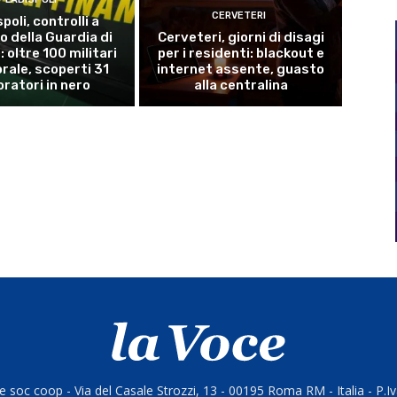
CERVETERI
poli, controlli a
o della Guardia di
Cerveteri, giorni di disagi
 oltre 100 militari
per i residenti: blackout e
torale, scoperti 31
internet assente, guasto
oratori in nero
alla centralina
 soc coop - Via del Casale Strozzi, 13 - 00195 Roma RM - Italia - P.