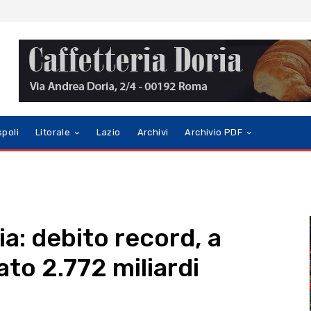
spoli
Litorale
Lazio
Archivi
Archivio PDF
ia: debito record, a
to 2.772 miliardi