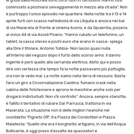
le grida dalla Moschea sono corsi fuori in tantissimi. Hanno così
cominciato a picchiarsi selvaggiamente in mezzo alla strada”. Non
è purtroppo l’unico episodio nel quartiere. Nella notte tra il 13 e 14
aprile furti con scasso nell’edicola di via L’Aquila e ancora nel bar
di via Macerata di fronte al cinema Avorio, e da Opulentia, pizzeria
al civico 44 di via Ascoli Piceno: “Hanno rubato un telefonino, un
tablet, la cassa stereo e pochi euro che erano in cassa- spiega
alla Dire il titolare, Antonio Tobbia- Non lascio quasi nulla
all’interno del negozio dopo il furto dello scorso anno. Il danno
ingente è però quello alla serranda elettrica. Abito qui e posso
dire con certezza che tempo fa la notte passavano più pattuglie,
ora non le vedo mai. La notte siamo nella terra di nessuno. Basta
farsi un giro a Circonvallazione Casilina: fumano crack nella
cabina delle fototessere e aprono le macchine anche solo per
drogarsi indisturbati. Non c’è controllo”. Ancora, sempre stanotte,
è fallito il tentativo di rubare Dar Parrucca, trattoria in via
Macerata. La situazione non è delle migliori neanche nel
cosiddetto ‘Pigneto Off’, tra Piazza dei Condottieri e Piazza
Malatesta: “Quello che era il borghetto artigiano, in via dell’Acqua
Bullicante, è oggi preso d’assalto da spacciatori e