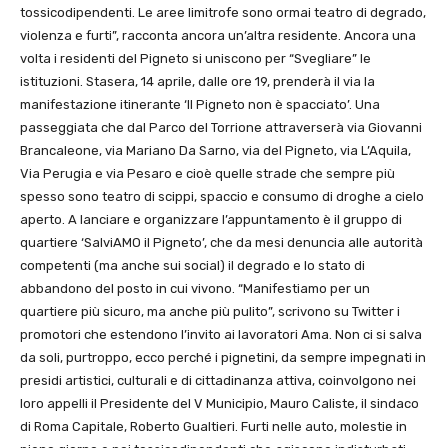
tossicodipendenti. Le aree limitrofe sono ormai teatro di degrado,
violenza e furti”, racconta ancora un’altra residente. Ancora una
volta i residenti del Pigneto si uniscono per “Svegliare” le
istituzioni. Stasera, 14 aprile, dalle ore 19, prenderà il via la
manifestazione itinerante ‘Il Pigneto non è spacciato’. Una
passeggiata che dal Parco del Torrione attraverserà via Giovanni
Brancaleone, via Mariano Da Sarno, via del Pigneto, via L’Aquila,
Via Perugia e via Pesaro e cioè quelle strade che sempre più
spesso sono teatro di scippi, spaccio e consumo di droghe a cielo
aperto. A lanciare e organizzare l’appuntamento è il gruppo di
quartiere ‘SalviAMO il Pigneto’, che da mesi denuncia alle autorità
competenti (ma anche sui social) il degrado e lo stato di
abbandono del posto in cui vivono. “Manifestiamo per un
quartiere più sicuro, ma anche più pulito”, scrivono su Twitter i
promotori che estendono l’invito ai lavoratori Ama. Non ci si salva
da soli, purtroppo, ecco perché i pignetini, da sempre impegnati in
presidi artistici, culturali e di cittadinanza attiva, coinvolgono nei
loro appelli il Presidente del V Municipio, Mauro Caliste, il sindaco
di Roma Capitale, Roberto Gualtieri. Furti nelle auto, molestie in