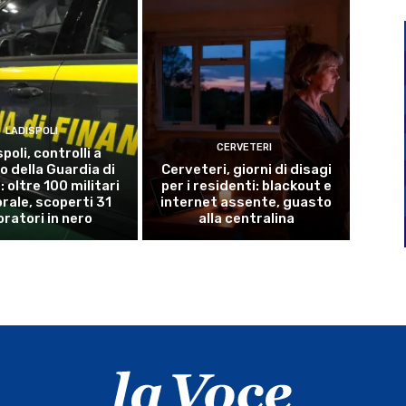
LADISPOLI
CERVETERI
poli, controlli a
o della Guardia di
Cerveteri, giorni di disagi
 oltre 100 militari
per i residenti: blackout e
torale, scoperti 31
internet assente, guasto
oratori in nero
alla centralina