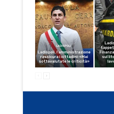
Ladis
LADISPOLI
tappet
Ladispoli, l’amministrazione
Finanza:
rassicura i cittadini: «Mai
sul li
sottovalutate le criticità»
lav