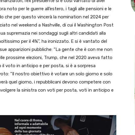
nanziatori, l’ex presidente si è così vantato di aver
ra noto per le guerre all’estero, i tagli alle pensioni e le
ando che per questo vincerà la nomination nel 2024 per
ciato nel weekend a Nashville, di cui il Washington Post
ua supremazia nei sondaggi sugli altri candidati alla
tissimo per il 4%”, ha ironizzato. E si è vantato del
 sue apparizioni pubbliche: “La gente che è con me non
delle prossime elezioni, Trump, che nel 2020 aveva fatto
 il voto in anticipo e per posta, si è a sorpresa
oto: “Il nostro obiettivo è votare un solo giorno e solo
verà quel giorno, i repubblicani devono competere con
volgere la sinistra con voti per posta, voti in anticipo e