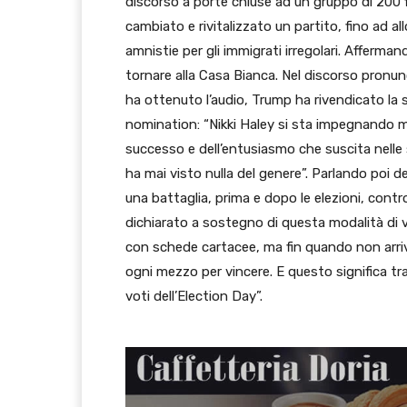
discorso a porte chiuse ad un gruppo di 200 fi
cambiato e rivitalizzato un partito, fino ad allo
amnistie per gli immigrati irregolari. Afferm
tornare alla Casa Bianca. Nel discorso pronun
ha ottenuto l’audio, Trump ha rivendicato la s
nomination: “Nikki Haley si sta impegnando mol
successo e dell’entusiasmo che suscita nelle
ha mai visto nulla del genere”. Parlando poi 
una battaglia, prima e dopo le elezioni, contro
dichiarato a sostegno di questa modalità di v
con schede cartacee, ma fin quando non arri
ogni mezzo per vincere. E questo significa tra
voti dell’Election Day”.