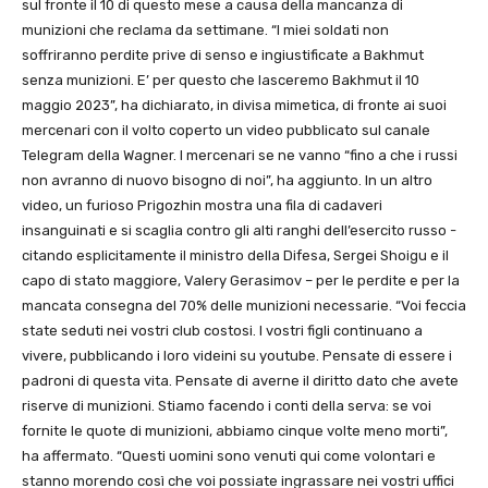
sul fronte il 10 di questo mese a causa della mancanza di
munizioni che reclama da settimane. “I miei soldati non
soffriranno perdite prive di senso e ingiustificate a Bakhmut
senza munizioni. E’ per questo che lasceremo Bakhmut il 10
maggio 2023”, ha dichiarato, in divisa mimetica, di fronte ai suoi
mercenari con il volto coperto un video pubblicato sul canale
Telegram della Wagner. I mercenari se ne vanno “fino a che i russi
non avranno di nuovo bisogno di noi”, ha aggiunto. In un altro
video, un furioso Prigozhin mostra una fila di cadaveri
insanguinati e si scaglia contro gli alti ranghi dell’esercito russo -
citando esplicitamente il ministro della Difesa, Sergei Shoigu e il
capo di stato maggiore, Valery Gerasimov – per le perdite e per la
mancata consegna del 70% delle munizioni necessarie. “Voi feccia
state seduti nei vostri club costosi. I vostri figli continuano a
vivere, pubblicando i loro videini su youtube. Pensate di essere i
padroni di questa vita. Pensate di averne il diritto dato che avete
riserve di munizioni. Stiamo facendo i conti della serva: se voi
fornite le quote di munizioni, abbiamo cinque volte meno morti”,
ha affermato. “Questi uomini sono venuti qui come volontari e
stanno morendo così che voi possiate ingrassare nei vostri uffici