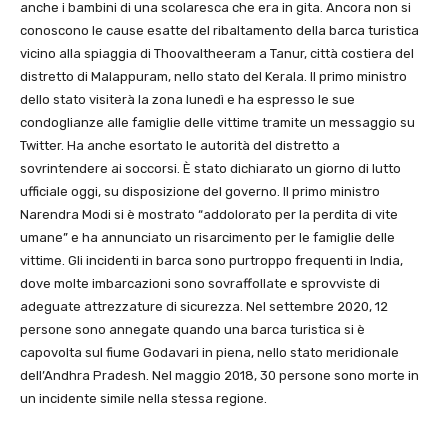
anche i bambini di una scolaresca che era in gita. Ancora non si
conoscono le cause esatte del ribaltamento della barca turistica
vicino alla spiaggia di Thoovaltheeram a Tanur, città costiera del
distretto di Malappuram, nello stato del Kerala. Il primo ministro
dello stato visiterà la zona lunedì e ha espresso le sue
condoglianze alle famiglie delle vittime tramite un messaggio su
Twitter. Ha anche esortato le autorità del distretto a
sovrintendere ai soccorsi. È stato dichiarato un giorno di lutto
ufficiale oggi, su disposizione del governo. Il primo ministro
Narendra Modi si è mostrato “addolorato per la perdita di vite
umane” e ha annunciato un risarcimento per le famiglie delle
vittime. Gli incidenti in barca sono purtroppo frequenti in India,
dove molte imbarcazioni sono sovraffollate e sprovviste di
adeguate attrezzature di sicurezza. Nel settembre 2020, 12
persone sono annegate quando una barca turistica si è
capovolta sul fiume Godavari in piena, nello stato meridionale
dell’Andhra Pradesh. Nel maggio 2018, 30 persone sono morte in
un incidente simile nella stessa regione.