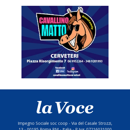
Impegno Sociale soc coop - Via del Casale Strozzi,
13 - 00195 Roma RM - Italia - P.Iva: 07216031000