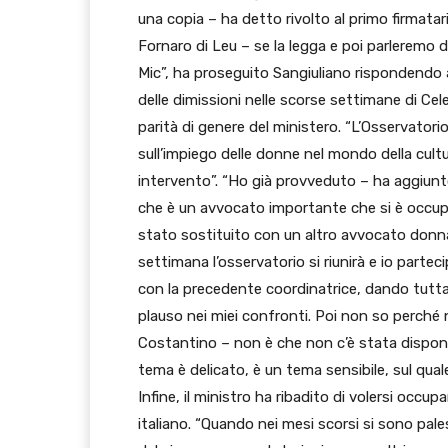
una copia – ha detto rivolto al primo firmatari
Fornaro di Leu – se la legga e poi parleremo di 
Mic”, ha proseguito Sangiuliano rispondendo ad
delle dimissioni nelle scorse settimane di Cel
parità di genere del ministero. “L’Osservator
sull’impiego delle donne nel mondo della cultu
intervento”. “Ho già provveduto – ha aggiunto
che è un avvocato importante che si è occup
stato sostituito con un altro avvocato donn
settimana l’osservatorio si riunirà e io partec
con la precedente coordinatrice, dando tutta la
plauso nei miei confronti. Poi non so perché 
Costantino – non è che non c’è stata disponibi
tema è delicato, è un tema sensibile, sul qual
Infine, il ministro ha ribadito di volersi oc
italiano. “Quando nei mesi scorsi si sono pale