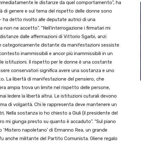
o immediatamente le distanze da quel comportamento”, ha
tà di genere e sul tema del rispetto delle donne sono
– ha detto rivolto alle deputate autrici di una
 non ne accetto”. “Nell’interrogazione i firmatari mi
distanze dalle affermazioni di Vittorio Sgarbi, anzi
e categoricamente distante da manifestazioni sessiste
 contesto inammissibili e ancor più inammissibili in un
le istituzioni. Il rispetto per le donne è una costante
ssere conservatori significa avere una sostanza e uno
. La libertà di manifestazione del pensiero, che
ra ampia trova un limite nel rispetto delle persone,
 ledere la libertà altrui. Le istituzioni cuturali devono
rma di volgarità. Chi le rappresenta deve mantenere un
tri. Nella sostanza io ho chiesto a Giuli (il presidente del
ero mi giunga presto su quanto è accaduto”. “Sul piano
zo ‘Mistero napoletano’ di Ermanno Rea, un grande
fu anche militante del Partito Comunista. Gliene regalo