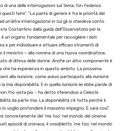
o di una delle interrogazioni sul tema, l’on Federico
questi temi”. “La parità di genere è fra le priorità del
 un’altra interrogazione in cui gli si chiedeva conto
este Costantino dalla guida dell’Osservatorio per la
io è un organo fondamentale per raccogliere i dati
ra e per individuare e attuare efficaci strumenti di
 il ministro – alla nomina di una nuova coordinatrice,
ato di difesa delle donne. Anche un altro componente è
a che ha esperienza in questo ambito. La prossima
iperò alla riunione, come avevo partecipato alla riunione
 mia disponibilità. E in quella riunione lei ebbe parole di
non l’ho vista più – ha detto riferendosi a Celeste
lità da parte mia. La disponibilità c’è tutta perché il
e io voglio profondere il massimo impegno. E sarà così”.
cupare concretamente del ‘me too’ nel mondo del cinema
sati episodi di cronaca, il cosiddetto ‘me too’ nel mondo