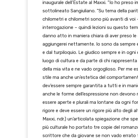
inaugurale dell’Estate al Maxxi. “Io ho pres
sottolineato Sangiuliano. “Su tema della pari
chilometri e chilometri sono più avanti di voi 
interrogazione – quindi lezioni su questo tema
danno atto in maniera chiara di aver preso le 
aggiungerei nettamente. Io sono da sempre 
e dal turpiloquio. Le giudico sempre e in ogni
luogo di cultura e da parte di chi rappresenta 
della mia vita e ne vado orgoglioso. Per me e
stile ma anche un’estetica del comportamento
dev’essere sempre garantita a tutti e in manie
anche le forme dell’espressione non devono mai
essere aperte e plurali ma lontane da ogni fo
rigore e deve essere un rigore più alto degli al
Maxxi, ndr.) un’articolata spiegazione che sp
più culturale ho portato tre copie del roman
scrittore che da giovane se non vado errato 