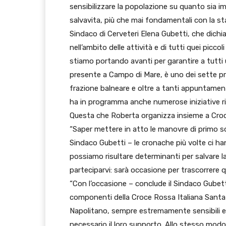
sensibilizzare la popolazione su quanto sia i
salvavita, più che mai fondamentali con la sta
Sindaco di Cerveteri Elena Gubetti, che dichi
nell’ambito delle attività e di tutti quei pi
stiamo portando avanti per garantire a tutti
presente a Campo di Mare, è uno dei sette pro
frazione balneare e oltre a tanti appuntamenti
ha in programma anche numerose iniziative riv
Questa che Roberta organizza insieme a Croce 
“Saper mettere in atto le manovre di primo 
Sindaco Gubetti – le cronache più volte ci 
possiamo risultare determinanti per salvare la
parteciparvi: sarà occasione per trascorrere q
“Con l’occasione – conclude il Sindaco Gubetti
componenti della Croce Rossa Italiana Santa 
Napolitano, sempre estremamente sensibili e vi
necessario il loro supporto. Allo stesso modo,