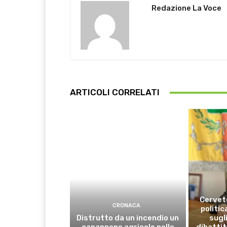
Redazione La Voce
ARTICOLI CORRELATI
Cervete
CRONACA
politic
Distrutto da un incendio un
sugli
capannone agricolo nelle
dibattit