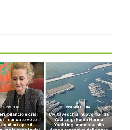
CERVETERI
CIVITAVECCHIA
ri, bilancio e crisi
Civitavecchia, nuovo Marina
a: il mancato voto
Yachting: Roma Marina
 equilibri apre il
Yachting ammessa alla
o, ma la caduta del
fase successiva della gara