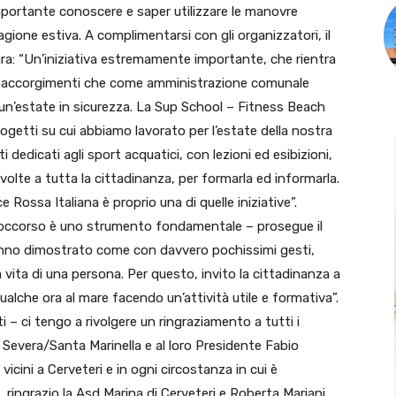
mportante conoscere e saper utilizzare le manovre
gione estiva. A complimentarsi con gli organizzatori, il
ara: “Un’iniziativa estremamente importante, che rientra
ccoli accorgimenti che come amministrazione comunale
 un’estate in sicurezza. La Sup School – Fitness Beach
getti su cui abbiamo lavorato per l’estate della nostra
 dedicati agli sport acquatici, con lezioni ed esibizioni,
olte a tutta la cittadinanza, per formarla ed informarla.
Rossa Italiana è proprio una di quelle iniziative”.
soccorso è uno strumento fondamentale – prosegue il
hanno dimostrato come con davvero pochissimi gesti,
 vita di una persona. Per questo, invito la cittadinanza a
ualche ora al mare facendo un’attività utile e formativa”.
 – ci tengo a rivolgere un ringraziamento a tutti i
Severa/Santa Marinella e al loro Presidente Fabio
cini a Cerveteri e in ogni circostanza in cui è
 ringrazio la Asd Marina di Cerveteri e Roberta Mariani