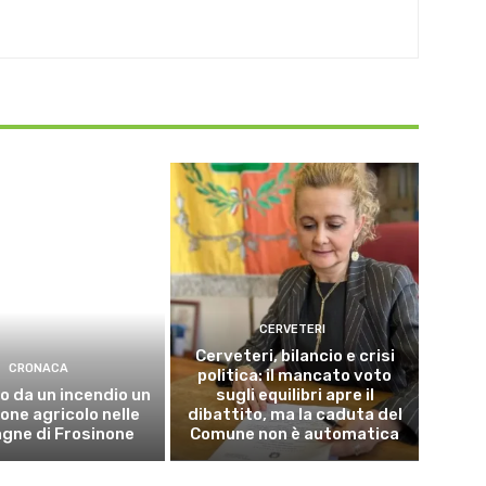
CERVETERI
Cerveteri, bilancio e crisi
CRONACA
politica: il mancato voto
o da un incendio un
sugli equilibri apre il
ne agricolo nelle
dibattito, ma la caduta del
gne di Frosinone
Comune non è automatica