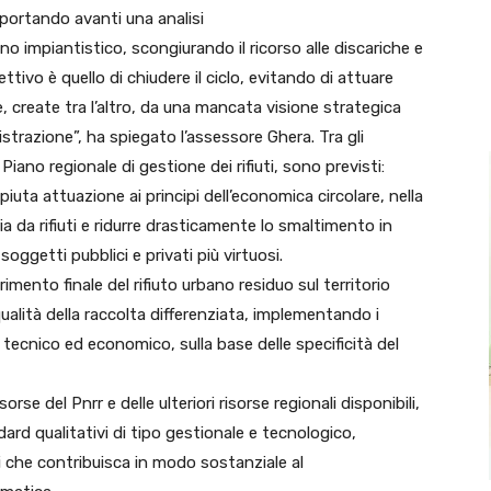
 portando avanti una analisi
gno impiantistico, scongiurando il ricorso alle discariche e
iettivo è quello di chiudere il ciclo, evitando di attuare
, create tra l’altro, da una mancata visione strategica
istrazione”, ha spiegato l’assessore Ghera. Tra gli
 Piano regionale di gestione dei rifiuti, sono previsti:
iuta attuazione ai principi dell’economica circolare, nella
a da rifiuti e ridurre drasticamente lo smaltimento in
oggetti pubblici e privati più virtuosi.
erimento finale del rifiuto urbano residuo sul territorio
qualità della raccolta differenziata, implementando i
ilo tecnico ed economico, sulla base delle specificità del
sorse del Pnrr e delle ulteriori risorse regionali disponibili,
ard qualitativi di tipo gestionale e tecnologico,
i che contribuisca in modo sostanziale al