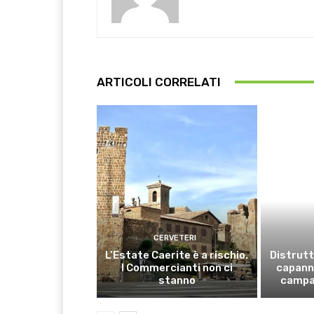
ARTICOLI CORRELATI
CERVETERI
L’Estate Caerite è a rischio.
Distrutt
I Commercianti non ci
capanno
stanno
campa