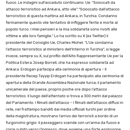
fuoco. Le indagini sull’accaduto continuano. Ue: “Scioccati da
attacco terroristico ad Ankara, atto vile” “Scioccato dall’attacco
terroristico di questa mattina ad Ankara, in Turchia. Condanno
fermamente questo vile tentativo di infliggere ferite e morte al
popolo turco. I miei pensieri e la mia solidarietà sono rivolti alle
vittime e alle loro famiglie.” Lo ha scritto su X (ex Twitter) il
presidente del Consiglio Ue, Charles Michel. “L’Ue condanna
l’attacco terroristico al ministero dell’Interno in Turchia”, si legge
invece, sempre su X, sul profilo dell’Alto Rappresentante Ue per la
Politica Estera Josep Borrell, che ha espresso solidarietà ad
Ankara. Erdogan partecipa alla cerimonia di apertura – Il
presidente Recep Tayyip Erdogan ha partecipato alla cerimonia di
apertura della Grande Assemblea Nazionale turca, il parlamento
unicamerale del paese, proprio poche ore dopo l’attacco
terroristico. Il luogo dell’attentato si trova a 300 metri dal palazzo
del Parlamento. I filmati dell’attacco – I filmati dell’attacco diffusi in
rete, nel frattempo banditi dai media ufficiali turchi per ordine
della magistratura, mostrano l’arrivo dei terroristi a bordo di un
furgoncino grigio: il passeggero scende con un’arma da fuoco e
corre subito verso l’ingresso, dove avviene una forte esplosione.