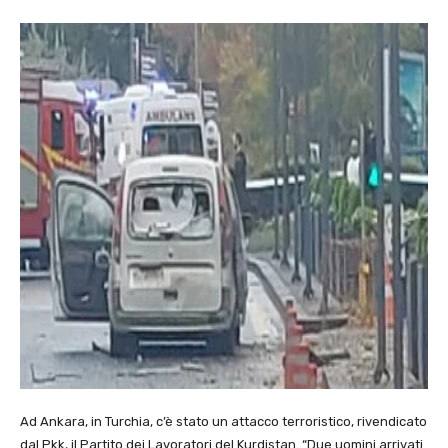
Ad Ankara, in Turchia, c’è stato un attacco terroristico, rivendicato
dal Pkk, il Partito dei Lavoratori del Kurdistan. “Due uomini arrivati