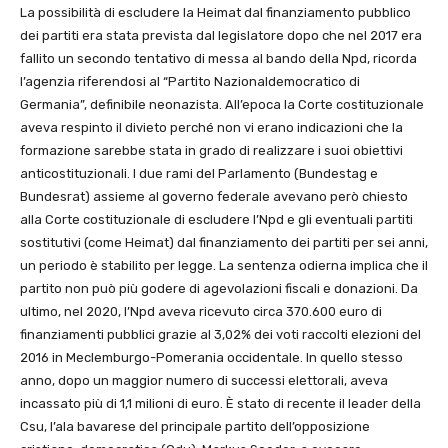
La possibilità di escludere la Heimat dal finanziamento pubblico
dei partiti era stata prevista dal legislatore dopo che nel 2017 era
fallito un secondo tentativo di messa al bando della Npd, ricorda
l’agenzia riferendosi al “Partito Nazionaldemocratico di
Germania”, definibile neonazista. All’epoca la Corte costituzionale
aveva respinto il divieto perché non vi erano indicazioni che la
formazione sarebbe stata in grado di realizzare i suoi obiettivi
anticostituzionali. I due rami del Parlamento (Bundestag e
Bundesrat) assieme al governo federale avevano però chiesto
alla Corte costituzionale di escludere l’Npd e gli eventuali partiti
sostitutivi (come Heimat) dal finanziamento dei partiti per sei anni,
un periodo è stabilito per legge. La sentenza odierna implica che il
partito non può più godere di agevolazioni fiscali e donazioni. Da
ultimo, nel 2020, l’Npd aveva ricevuto circa 370.600 euro di
finanziamenti pubblici grazie al 3,02% dei voti raccolti elezioni del
2016 in Meclemburgo-Pomerania occidentale. In quello stesso
anno, dopo un maggior numero di successi elettorali, aveva
incassato più di 1,1 milioni di euro. È stato di recente il leader della
Csu, l’ala bavarese del principale partito dell’opposizione