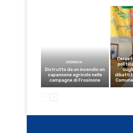
Cervete
CRONACA
politic
Distrutto da un incendio un
sugli
capannone agricolo nelle
dibattit
campagne di Frosinone
Comune