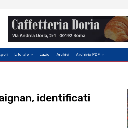
spoli
Litorale
Lazio
Archivi
Archivio PDF
Maignan, identificati