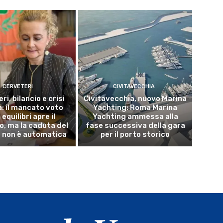
CERVETERI
CIVITAVECCHIA
ri, bilancio e crisi
Civitavecchia, nuovo Marina
a: il mancato voto
Yachting: Roma Marina
 equilibri apre il
Yachting ammessa alla
o, ma la caduta del
fase successiva della gara
 non è automatica
per il porto storico