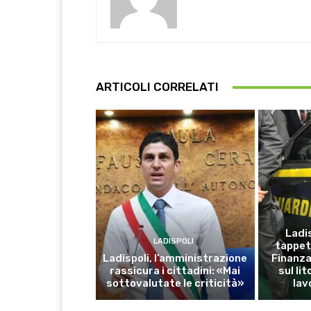
ARTICOLI CORRELATI
Ladis
LADISPOLI
tappet
Ladispoli, l’amministrazione
Finanza:
rassicura i cittadini: «Mai
sul li
sottovalutate le criticità»
lav