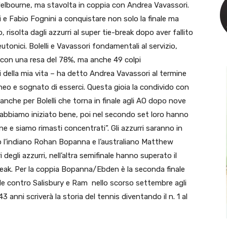
a Melbourne, ma stavolta in coppia con Andrea Vavassori.
li e Fabio Fognini a conquistare non solo la finale ma
o, risolta dagli azzurri al super tie-break dopo aver fallito
utonici. Bolelli e Vavassori fondamentali al servizio,
 con una resa del 78%, ma anche 49 colpi
i della mia vita – ha detto Andrea Vavassori al termine
o e sognato di esserci. Questa gioia la condivido con
anche per Bolelli che torna in finale agli AO dopo nove
t abbiamo iniziato bene, poi nel secondo set loro hanno
fine e siamo rimasti concentrati”. Gli azzurri saranno in
nno l’indiano Rohan Bopanna e l’australiano Matthew
 degli azzurri, nell’altra semifinale hanno superato il
reak. Per la coppia Bopanna/Ebden è la seconda finale
ale contro Salisbury e Ram nello scorso settembre agli
nni scriverà la storia del tennis diventando il n. 1 al