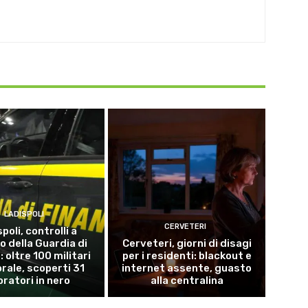
LADISPOLI
CERVETERI
poli, controlli a
o della Guardia di
Cerveteri, giorni di disagi
 oltre 100 militari
per i residenti: blackout e
torale, scoperti 31
internet assente, guasto
oratori in nero
alla centralina