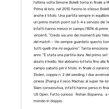
l’ultima volta Simone Bolelli torna in finale 
Prima di loro, nel 2015 furono lo stesso Bolel
anche il titolo. Una partita sempre in equilibri
un primo match point sul 5-4 e servizio dei te
infatti hanno messo in campo l’80% di prime
vincenti. “Credo sia uno dei momenti più felic
del match – Ho sempre guardato questo torne
tutti quelli che mi seguono”. Tanta emozione 
anni: “È stata una partita dura. Nel primo se
alzato il livello. Noi abbiamo lottato fino alla 
campo sabato per il titolo. In finale ci sara
Ebden, coppia n. 2 del seeding. I due avversari
cinese Zhang e il ceco Machac al super tie-b
Slam consecutiva, infatti hanno perso in fin
US Open. Fatto curioso: Rohan Bopanna, a 43 a
mondo in doppio.