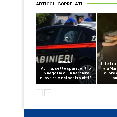
ARTICOLI CORRELATI
CRONACA
Lite tra
Aprilia, sette spari contro
via Mar
un negozio di un barbiere:
cuore 
nuovo raid nel centro città
pu