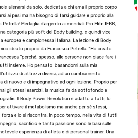
uole allenarsi da solo, dedicata a chi ama il proprio corpo
rsi ai pesi ma ha bisogno di farsi guidare e proprio alla
a Petrella! Medaglia d’argento ai mondiali Pro Elite IFBB,
una categoria più soft del Body building, e quindi vice
 europea e campionessa italiana. La lezione di Body
ico ideato proprio da Francesca Petrella. “Ho creato
Francesca “perché, spesso, alle persone non piace fare i
 tutti insieme. Ho pensato, basandomi sulla mia
all’utilizzo di attrezzi diversi, ad un cambiamento
di nuovo e di impegnativo ad ogni lezione. Proprio per
ai gli stessi esercizi, la musica fa da sottofondo e
ografie. Il Body Power Revolution è adatto a tutti, lo
 per attivare il metabolismo ma anche per sé stessi,
orza e lo si riscontra, in poco tempo, nella vita di tutti
impegno, sacrificio e tanta passione sono le basi sulle
notevole esperienza di atleta e di personal trainer. Una